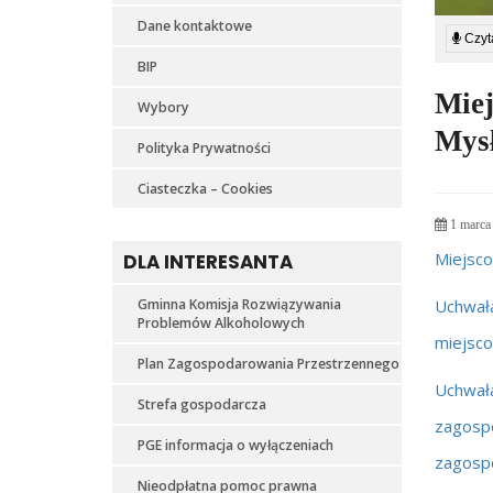
Dane kontaktowe
Czyta
BIP
Mie
Wybory
Mysł
Polityka Prywatności
Ciasteczka – Cookies
1 marca
Miejsco
DLA INTERESANTA
Gminna Komisja Rozwiązywania
Uchwała
Problemów Alkoholowych
miejsco
Plan Zagospodarowania Przestrzennego
Uchwał
Strefa gospodarcza
zagosp
PGE informacja o wyłączeniach
zagospo
Nieodpłatna pomoc prawna