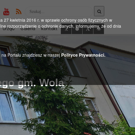
Wyszukaj
w
 27 kwietnia 2016 r. w sprawie ochrony osób fizycznych w
serwise
ne rozporządzenie o ochronie danych, informujemy, że od dnia
Urząd
Galeria
Kontakt
h na Portalu znajdziesz w naszej
Polityce Prywatności.
ego gm. Wola