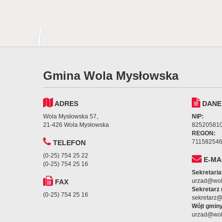
Gmina Wola Mysłowska
ADRES
DANE
Wola Mysłowska 57,
NIP:
21-426 Wola Mysłowska
82520581
REGON:
71158254
TELEFON
(0-25) 754 25 22
E-MA
(0-25) 754 25 16
Sekretaria
urzad@wol
FAX
Sekretarz
(0-25) 754 25 16
sekretarz
Wójt gminy
urzad@wol