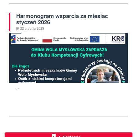
Harmonogram wsparcia za miesiąc
styczeń 2026
22 grudnia 2025
...
1
2
Następne »