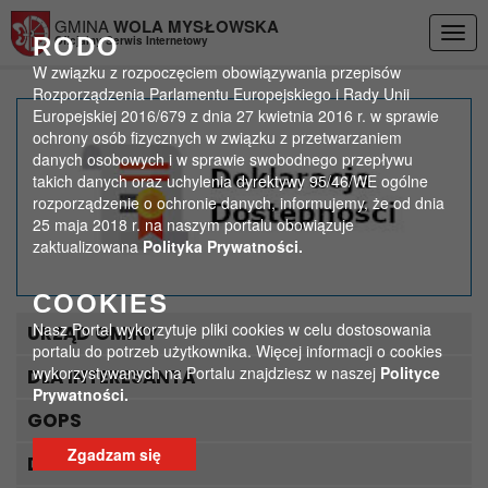
Przejdź do menu
Przejdź do stopki strony
Przejdź do głównej treści strony
GMINA
WOLA MYSŁOWSKA
Togg
RODO
Oficjalny Serwis Internetowy
navig
W związku z rozpoczęciem obowiązywania przepisów
Rozporządzenia Parlamentu Europejskiego i Rady Unii
Europejskiej 2016/679 z dnia 27 kwietnia 2016 r. w sprawie
Aktualności-KRC
ochrony osób fizycznych w związku z przetwarzaniem
danych osobowych i w sprawie swobodnego przepływu
takich danych oraz uchylenia dyrektywy 95/46/WE ogólne
>
Strona główna
Aktualności-KRC
rozporządzenie o ochronie danych, informujemy, że od dnia
25 maja 2018 r. na naszym portalu obowiązuje
zaktualizowana
Polityka Prywatności.
COOKIES
Nasz Portal wykorzytuje pliki cookies w celu dostosowania
URZĄD GMINY
portalu do potrzeb użytkownika. Więcej informacji o cookies
wykorzystywanych na Portalu znajdziesz w naszej
Polityce
DLA INTERESANTA
Prywatności.
GOPS
Zgadzam się
DLA TURYSTY