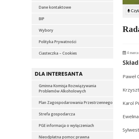
Dane kontaktowe
Czyta
BIP
Rad
Wybory
Polityka Prywatności
Ciasteczka – Cookies
4 marca
Skład
DLA INTERESANTA
Paweł 
Gminna Komisja Rozwiązywania
Krzysz
Problemów Alkoholowych
Plan Zagospodarowania Przestrzennego
Karol P
Strefa gospodarcza
Ewelina
PGE informacja o wyłączeniach
Sylwest
Nieodpłatna pomoc prawna