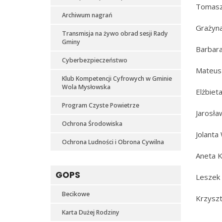
Tomasz
Archiwum nagrań
Grażyn
Transmisja na żywo obrad sesji Rady
Gminy
Barbara
Cyberbezpieczeństwo
Mateusz
Klub Kompetencji Cyfrowych w Gminie
Wola Mysłowska
Elżbiet
Program Czyste Powietrze
Jarosła
Ochrona Środowiska
Jolanta
Ochrona Ludności i Obrona Cywilna
Aneta K
GOPS
Leszek 
Becikowe
Krzyszt
Karta Dużej Rodziny