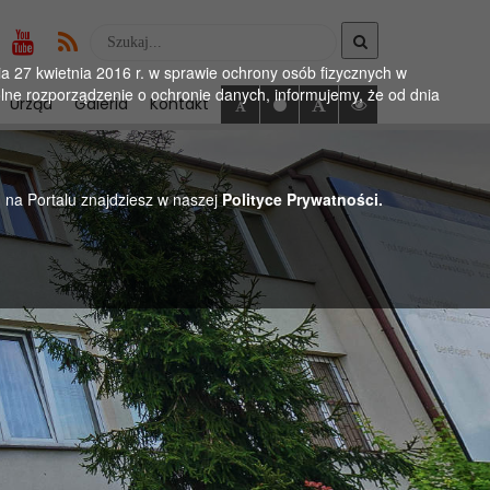
Wyszukaj
w
 27 kwietnia 2016 r. w sprawie ochrony osób fizycznych w
serwise
ne rozporządzenie o ochronie danych, informujemy, że od dnia
Urząd
Galeria
Kontakt
h na Portalu znajdziesz w naszej
Polityce Prywatności.