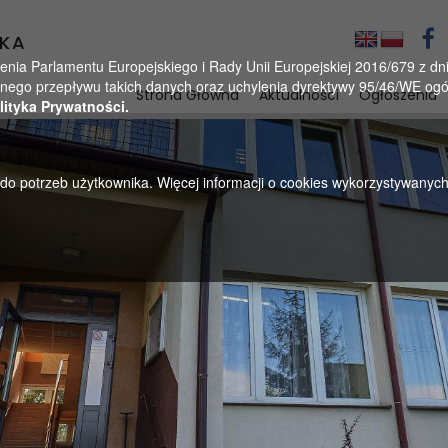
KA
a Parlamentu Europejskiego i Rady Unii Europejskiej 2016/679 z dnia
ego przepływu takich danych oraz uchylenia dyrektywy 95/46/WE ogól
Strona Główna
Aktualności
Ogłoszenia
lityka Prywatności.
u do potrzeb użytkownika. Więcej informacji o cookies wykorzystywanyc