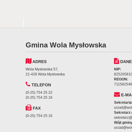
Gmina Wola Mysłowska
ADRES
DANE
Wola Mysłowska 57,
NIP:
21-426 Wola Mysłowska
82520581
REGON:
71158254
TELEFON
(0-25) 754 25 22
E-MA
(0-25) 754 25 16
Sekretaria
urzad@wol
FAX
Sekretarz
(0-25) 754 25 16
sekretarz
Wójt gminy
urzad@wol