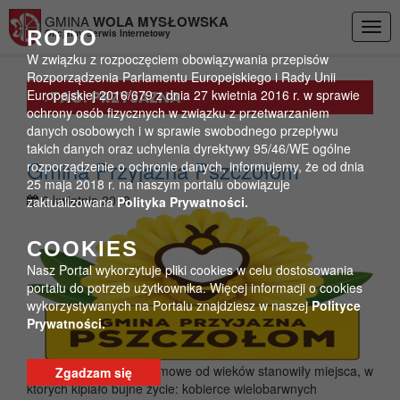
Przejdź do menu
Przejdź do stopki strony
Przejdź do głównej treści strony
GMINA
WOLA MYSŁOWSKA
Togg
RODO
Oficjalny Serwis Internetowy
navig
W związku z rozpoczęciem obowiązywania przepisów
Rozporządzenia Parlamentu Europejskiego i Rady Unii
Europejskiej 2016/679 z dnia 27 kwietnia 2016 r. w sprawie
TAG:
PRZYJAZNA
Gmina Przyjazna
ochrony osób fizycznych w związku z przetwarzaniem
danych osobowych i w sprawie swobodnego przepływu
Pszczołom
takich danych oraz uchylenia dyrektywy 95/46/WE ogólne
Gmina Przyjazna Pszczołom
rozporządzenie o ochronie danych, informujemy, że od dnia
>
25 maja 2018 r. na naszym portalu obowiązuje
Strona główna
przyjazna
6 kwietnia 2018
zaktualizowana
Polityka Prywatności.
COOKIES
Nasz Portal wykorzytuje pliki cookies w celu dostosowania
portalu do potrzeb użytkownika. Więcej informacji o cookies
wykorzystywanych na Portalu znajdziesz w naszej
Polityce
Prywatności.
Wiejskie ogrody przydomowe od wieków stanowiły miejsca, w
Zgadzam się
których kipiało bujne życie: kobierce wielobarwnych