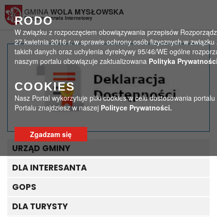
Przejdź do menu
Przejdź do stopki strony
Przejdź do głównej treści strony
GMINA
WOLA MYSŁOWSKA
RODO
Oficjalny Serwis Internetowy
W związku z rozpoczęciem obowiązywania przepisów Rozporządzen
27 kwietnia 2016 r. w sprawie ochrony osób fizycznych w związ
takich danych oraz uchylenia dyrektywy 95/46/WE ogólne rozporzą
17 sierpnia dniem
naszym portalu obowiązuje zaktualizowana
Polityka Prywatności
urodzin patrona naszej
COOKIES
Biblioteki!
Nasz Portal wykorzytuje pliki cookies w celu dostosowania portal
Portalu znajdziesz w naszej
Polityce Prywatności.
>
>
Strona główna
Aktualności - biblioteka
17 sierpnia dniem urodzin patrona naszej Biblioteki!
Zgadzam się
URZĄD GMINY
DLA INTERESANTA
GOPS
DLA TURYSTY