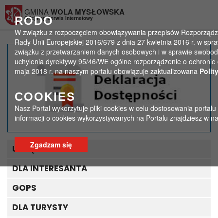
Przejdź do menu
Przejdź do stopki strony
Przejdź do głównej treści strony
GMINA
WOLA MYSŁOWSKA
RODO
Oficjalny Serwis Internetowy
W związku z rozpoczęciem obowiązywania przepisów Rozporządze
Rady Unii Europejskiej 2016/679 z dnia 27 kwietnia 2016 r. w spr
związku z przetwarzaniem danych osobowych i w sprawie swobod
Życzenia Wielkanocne
uchylenia dyrektywy 95/46/WE ogólne rozporządzenie o ochronie 
maja 2018 r. na naszym portalu obowiązuje zaktualizowana
Polit
>
>
Strona główna
Bez kategorii
Życzenia Wielkanocne
COOKIES
Nasz Portal wykorzytuje pliki cookies w celu dostosowania portalu
informacji o cookies wykorzystywanych na Portalu znajdziesz w n
Zgadzam się
URZĄD GMINY
DLA INTERESANTA
GOPS
DLA TURYSTY