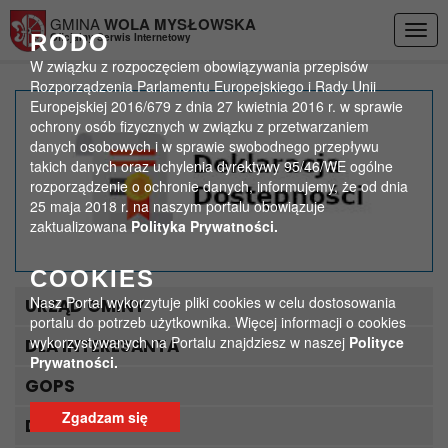
Przejdź do menu
Przejdź do stopki strony
Przejdź do głównej treści strony
GMINA
WOLA MYSŁOWSKA
Togg
RODO
Oficjalny Serwis Internetowy
navig
W związku z rozpoczęciem obowiązywania przepisów
Rozporządzenia Parlamentu Europejskiego i Rady Unii
Europejskiej 2016/679 z dnia 27 kwietnia 2016 r. w sprawie
Zmiany w GOPS
ochrony osób fizycznych w związku z przetwarzaniem
danych osobowych i w sprawie swobodnego przepływu
takich danych oraz uchylenia dyrektywy 95/46/WE ogólne
>
>
Strona główna
Aktualności
Zmiany w GOPS
rozporządzenie o ochronie danych, informujemy, że od dnia
25 maja 2018 r. na naszym portalu obowiązuje
zaktualizowana
Polityka Prywatności.
COOKIES
Nasz Portal wykorzytuje pliki cookies w celu dostosowania
URZĄD GMINY
portalu do potrzeb użytkownika. Więcej informacji o cookies
wykorzystywanych na Portalu znajdziesz w naszej
Polityce
DLA INTERESANTA
Prywatności.
GOPS
Zgadzam się
DLA TURYSTY