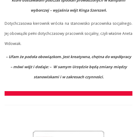
które dostawałam podczas spotkań prowadzonych w kampanii
wyborczej – wyjaśnia wójt Kinga Szerszeń.
Dotychczasowa kierownik wróciła na stanowisko pracownika socjalnego.
Jej obowiązki pełni dotychczasowy pracownik socjalny, czyli właśnie Aneta
Wdowiak.
– Ufam że podoła obowiązkom. Jest kreatywna, chętna do współpracy
– mówi wójt i dodaje: – W samym Urzędzie będą zmiany między
stanowiskami i w zakresach czynności.