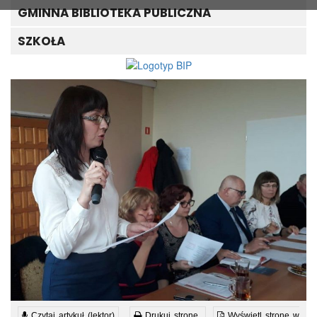
GMINNA BIBLIOTEKA PUBLICZNA
SZKOŁA
Czytaj artykuł (lektor)
Drukuj stronę
Wyświetl stronę w