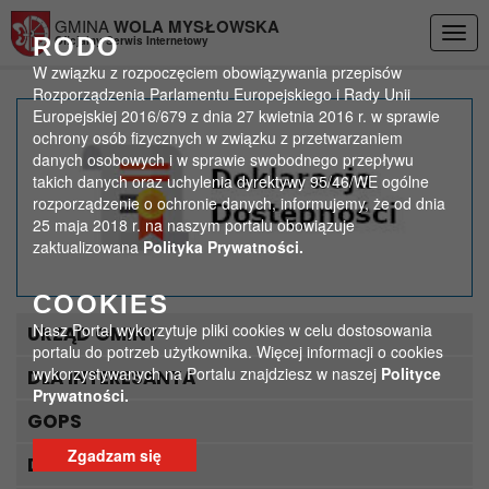
Przejdź do menu
Przejdź do stopki strony
Przejdź do głównej treści strony
GMINA
WOLA MYSŁOWSKA
Togg
RODO
Oficjalny Serwis Internetowy
navig
W związku z rozpoczęciem obowiązywania przepisów
Rozporządzenia Parlamentu Europejskiego i Rady Unii
Europejskiej 2016/679 z dnia 27 kwietnia 2016 r. w sprawie
Zbiórka odpadów
ochrony osób fizycznych w związku z przetwarzaniem
danych osobowych i w sprawie swobodnego przepływu
wielkogabarytowych i
takich danych oraz uchylenia dyrektywy 95/46/WE ogólne
rozporządzenie o ochronie danych, informujemy, że od dnia
elektrośmieci
25 maja 2018 r. na naszym portalu obowiązuje
zaktualizowana
Polityka Prywatności.
>
>
Strona główna
Aktualności
Zbiórka odpadów wielkogabarytowych i elektrośmieci
COOKIES
Nasz Portal wykorzytuje pliki cookies w celu dostosowania
URZĄD GMINY
portalu do potrzeb użytkownika. Więcej informacji o cookies
wykorzystywanych na Portalu znajdziesz w naszej
Polityce
DLA INTERESANTA
Prywatności.
GOPS
Zgadzam się
DLA TURYSTY