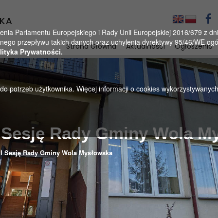
KA
a Parlamentu Europejskiego i Rady Unii Europejskiej 2016/679 z dnia
ego przepływu takich danych oraz uchylenia dyrektywy 95/46/WE ogól
Strona Główna
Aktualności
Ogłoszenia
lityka Prywatności.
u do potrzeb użytkownika. Więcej informacji o cookies wykorzystywanyc
I Sesję Rady Gminy Wola M
II Sesję Rady Gminy Wola Mysłowska