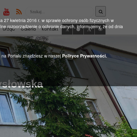
Wyszukaj
w
 27 kwietnia 2016 r. w sprawie ochrony osób fizycznych w
serwise
ne rozporządzenie o ochronie danych, informujemy, że od dnia
Urząd
Galeria
Kontakt
h na Portalu znajdziesz w naszej
Polityce Prywatności.
ysłowska