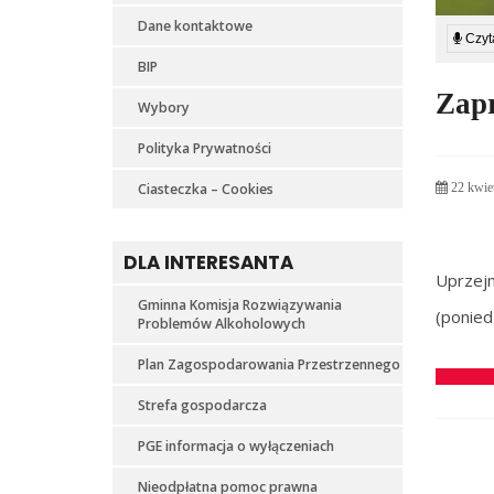
Dane kontaktowe
Czyta
BIP
Zapr
Wybory
Polityka Prywatności
Ciasteczka – Cookies
22 kwiet
DLA INTERESANTA
Uprzej
Gminna Komisja Rozwiązywania
(ponied
Problemów Alkoholowych
Plan Zagospodarowania Przestrzennego
Strefa gospodarcza
PGE informacja o wyłączeniach
Nieodpłatna pomoc prawna