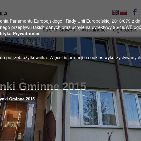
KA
a Parlamentu Europejskiego i Rady Unii Europejskiej 2016/679 z dnia
ego przepływu takich danych oraz uchylenia dyrektywy 95/46/WE ogól
Strona Główna
Aktualności
Ogłoszenia
lityka Prywatności.
u do potrzeb użytkownika. Więcej informacji o cookies wykorzystywanyc
ynki Gminne 2015
ynki Gminne 2015