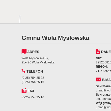
Gmina Wola Mysłowska
ADRES
DANE
Wola Mysłowska 57,
NIP:
21-426 Wola Mysłowska
82520581
REGON:
71158254
TELEFON
(0-25) 754 25 22
E-MA
(0-25) 754 25 16
Sekretaria
urzad@wol
FAX
Sekretarz
(0-25) 754 25 16
sekretarz
Wójt gminy
urzad@wol