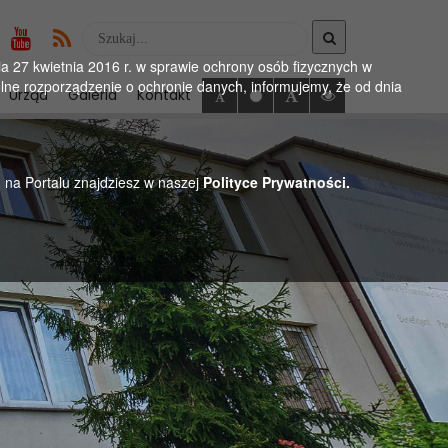
Wyszukaj
w
 27 kwietnia 2016 r. w sprawie ochrony osób fizycznych w
serwise
ne rozporządzenie o ochronie danych, informujemy, że od dnia
Urząd
Galeria
Kontakt
h na Portalu znajdziesz w naszej
Polityce Prywatności.