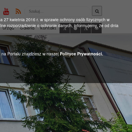
Wyszukaj
w
 27 kwietnia 2016 r. w sprawie ochrony osób fizycznych w
serwise
ne rozporządzenie o ochronie danych, informujemy, że od dnia
Urząd
Galeria
Kontakt
h na Portalu znajdziesz w naszej
Polityce Prywatności.