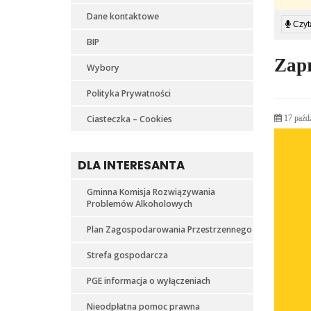
Dane kontaktowe
Czyta
BIP
Zapr
Wybory
Polityka Prywatności
Ciasteczka – Cookies
17 paźdz
DLA INTERESANTA
Gminna Komisja Rozwiązywania
Problemów Alkoholowych
Plan Zagospodarowania Przestrzennego
Strefa gospodarcza
PGE informacja o wyłączeniach
Nieodpłatna pomoc prawna