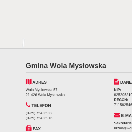
Gmina Wola Mysłowska
ADRES
DANE
Wola Mysłowska 57,
NIP:
21-426 Wola Mysłowska
82520581
REGON:
71158254
TELEFON
(0-25) 754 25 22
E-MA
(0-25) 754 25 16
Sekretaria
urzad@wol
FAX