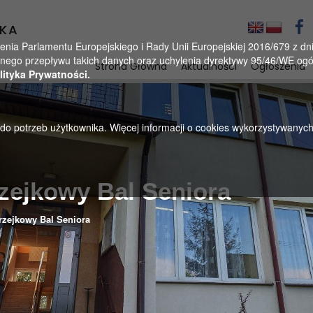
KA
a Parlamentu Europejskiego i Rady Unii Europejskiej 2016/679 z dnia
ego przepływu takich danych oraz uchylenia dyrektywy 95/46/WE ogól
Strona Główna
Aktualności
Ogłoszenia
lityka Prywatności.
u do potrzeb użytkownika. Więcej informacji o cookies wykorzystywanyc
zejkowy Bal Seniora
rzejkowy Bal Seniora