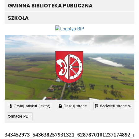
GMINNA BIBLIOTEKA PUBLICZNA
SZKOŁA
Czytaj artykuł (lektor)
Drukuj stronę
Wyświetl stronę w
formacie PDF
343452973_543638257931321_6287870101237174892_n