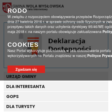
Przejdź do menu
Przejdź do stopki strony
Przejdź do głównej treści strony
GMINA
WOLA MYSŁOWSKA
RODO
Oficjalny Serwis Internetowy
W związku z rozpoczęciem obowiązywania przepisów Rozporządzen
dnia 27 kwietnia 2016 r. w sprawie ochrony osób fizycznych w 
przepływu takich danych oraz uchylenia dyrektywy 95/46/WE ogól
343452973_543638257931
maja 2018 r. na naszym portalu obowiązuje zaktualizowana
Polit
>
>
Strona główna
Media
COOKIES
343452973_543638257931321_6287870101237174892_n
Nasz Portal wykorzytuje pliki cookies w celu dostosowania portalu
wykorzystywanych na Portalu znajdziesz w naszej
Polityce Prywa
Zgadzam się
URZĄD GMINY
DLA INTERESANTA
GOPS
DLA TURYSTY