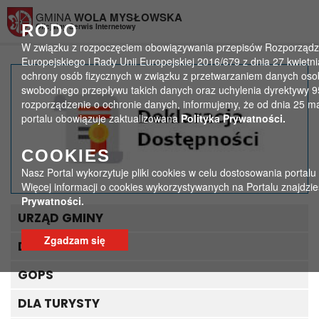
Przejdź do menu
Przejdź do stopki strony
Przejdź do głównej treści strony
GMINA
WOLA MYSŁOWSKA
RODO
Oficjalny Serwis Internetowy
W związku z rozpoczęciem obowiązywania przepisów Rozporządz
Europejskiego i Rady Unii Europejskiej 2016/679 z dnia 27 kwietni
ochrony osób fizycznych w związku z przetwarzaniem danych oso
Zakup nowości
swobodnego przepływu takich danych oraz uchylenia dyrektywy 
rozporządzenie o ochronie danych, informujemy, że od dnia 25 m
wydawniczych
portalu obowiązuje zaktualizowana
Polityka Prywatności.
>
>
Strona główna
Aktualności - biblioteka
COOKIES
Zakup nowości wydawniczych
Nasz Portal wykorzytuje pliki cookies w celu dostosowania portalu
Więcej informacji o cookies wykorzystywanych na Portalu znajdzi
Prywatności.
URZĄD GMINY
Zgadzam się
DLA INTERESANTA
GOPS
DLA TURYSTY