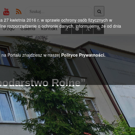
Wyszukaj
w
 27 kwietnia 2016 r. w sprawie ochrony osób fizycznych w
serwise
ne rozporządzenie o ochronie danych, informujemy, że od dnia
Urząd
Galeria
Kontakt
h na Portalu znajdziesz w naszej
Polityce Prywatności.
podarstwo Rolne”