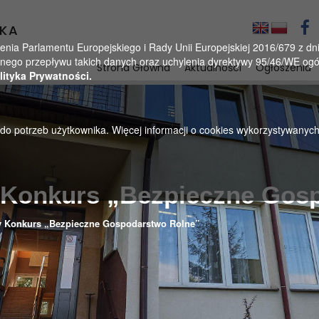
KA
a Parlamentu Europejskiego i Rady Unii Europejskiej 2016/679 z dnia
ego przepływu takich danych oraz uchylenia dyrektywy 95/46/WE ogól
Strona Główna
Aktualności
Ogłoszenia
lityka Prywatności.
u do potrzeb użytkownika. Więcej informacji o cookies wykorzystywanyc
y Konkurs „Bezpieczne Gos
y Konkurs „Bezpieczne Gospodarstwo Rolne”