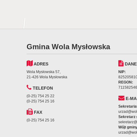
Gmina Wola Mysłowska
ADRES
DANE
Wola Mysłowska 57,
NIP:
21-426 Wola Mysłowska
82520581
REGON:
71158254
TELEFON
(0-25) 754 25 22
E-MA
(0-25) 754 25 16
Sekretaria
urzad@wol
FAX
Sekretarz
(0-25) 754 25 16
sekretarz
Wójt gminy
urzad@wol