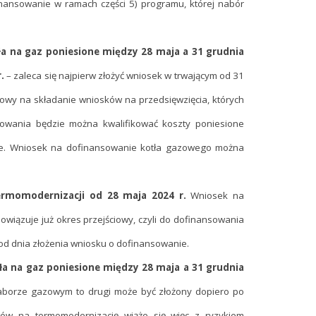
nansowanie w ramach części 5) programu, której nabór
ła na gaz poniesione między 28 maja a 31 grudnia
.
– zaleca się najpierw złożyć wniosek w trwającym od 31
iowy na składanie wniosków na przedsięwzięcia, których
sowania będzie można kwalifikować koszty poniesione
ie. Wniosek na dofinansowanie kotła gazowego można
ermomodernizacji od 28 maja 2024 r.
Wniosek na
owiązuje już okres przejściowy, czyli do dofinansowania
od dnia złożenia wniosku o dofinansowanie.
ła na gaz poniesione między 28 maja a 31 grudnia
naborze gazowym to drugi może być złożony dopiero po
ztów na termomodernizację wiąże się więc z ryzykiem