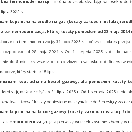
) bez termomodernizacji
– można to zrobić składając wniosek o dofi
 lipca 2025 r.
am kopciucha na źródło na gaz (koszty zakupu i instalacji źród
) z termomodernizacją, której koszty poniosłem od 28 maja 2024 r
borze na termomodernizację. 31 lipca 2025 r. kończy się okres przejśc
cję rozpoczęto od 28 maja 2024 r. Od 1 sierpnia 2025 r. do dofinan
lnie do 6 miesięcy wstecz od dnia złożenia wniosku o dofinansowan
naborze, który startuje 15 lipca.
mieniam kopciucha na kocioł gazowy, ale poniosłem koszty t
ernizację można złożyć do 31 lipca 2025 r. Od 1 sierpnia 2025 r. nie ob
ożna kwalifikować koszty poniesione maksymalnie do 6 miesięcy wstecz 
am kopciucha na kocioł gazowy (koszty zakupu i instalacji źród
) z termomodernizacją.
Jeśli pierwszy wniosek zostanie złożony w 
eniu pierwszego, czyli po wypłacie dotacji na gaz. Ponoszenie kos