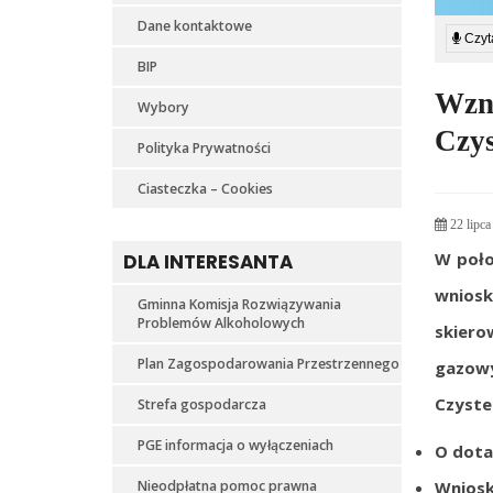
Dane kontaktowe
Czyta
BIP
Wzn
Wybory
Czys
Polityka Prywatności
Ciasteczka – Cookies
22 lipca
W poło
DLA INTERESANTA
wniosk
Gminna Komisja Rozwiązywania
Problemów Alkoholowych
skiero
Plan Zagospodarowania Przestrzennego
gazowy
Czyste
Strefa gospodarcza
PGE informacja o wyłączeniach
O dota
Nieodpłatna pomoc prawna
Wniosk