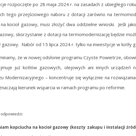
cje rozpoczęte po 28 maja 2024 r. na zasadach z ubiegłego roku 
h tego przejściowego naboru z dotacji zarówno na termomoder
 na kocioł gazowy, musi złożyć dwa oddzielne wnioski. Jeśli ja
gazowy, skorzystanie z dotacji na termomodernizację będzie możli
ł gazowy. Nabór od 15 lipca 2024 r. tylko na inwestycje w kotły 
inamy, że w nowej odsłonie programu Czyste Powietrze, obowią
ejmuje już kotłów gazowych, olejowych ani innych urządzeń 
u Modernizacyjnego – koncentruje się wyłącznie na rozwiązaniac
naczają kierunek wsparcia w ramach programu po reformie.
i odpowiedzi:
am kopciucha na kocioł gazowy (koszty zakupu i instalacji źród