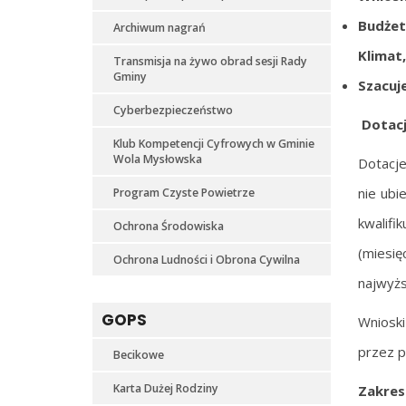
Bud
ż
et
Archiwum nagrań
Klimat
Transmisja na żywo obrad sesji Rady
Gminy
Szacuje
Cyberbezpieczeństwo
Dotacj
Klub Kompetencji Cyfrowych w Gminie
Wola Mysłowska
Dotacje
nie ubi
Program Czyste Powietrze
kwalifi
Ochrona Środowiska
(miesi
Ochrona Ludności i Obrona Cywilna
najwyżs
GOPS
Wnioski
przez p
Becikowe
Karta Dużej Rodziny
Zakres