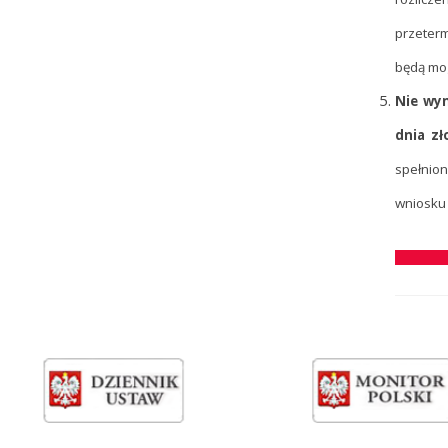
przeterm
będą mog
Nie wym
dnia zł
spełnion
wniosku