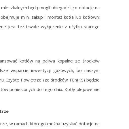
mieszkalnych będą mogli ubiegać się o dotację na
obejmuje m.in. zakup i montaż kotła lub kotłowni
czne jest też trwałe wyłączenie z użytku starego
ansować kotłów na paliwa kopalne ze środków
alsze wsparcie inwestycji gazowych, bo naszym
mu Czyste Powietrze (ze środków FEnIKS) będzie
ztów poniesionych do tego dnia. Kotły olejowe nie
trze
trze, w ramach którego można uzyskać dotacje na