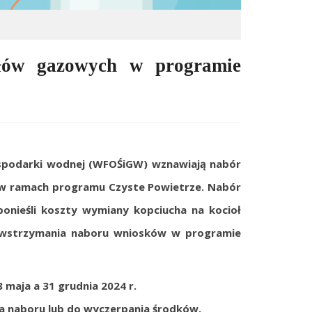
tłów gazowych w programie
ospodarki wodnej (WFOŚiGW) wznawiają nabór
w ramach programu Czyste Powietrze. Nabór
ponie
ś
li koszty wymiany kopciucha na kocioł
 wstrzymania naboru wniosków w programie
 maja a 31 grudnia 2024 r.
a naboru lub do wyczerpania
ś
rodków.