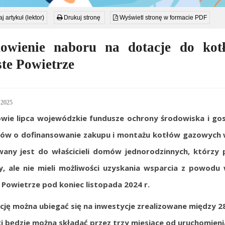
j artykuł (lektor)
Drukuj stronę
Wyświetl stronę w formacie PDF
owienie naboru na dotacje do ko
te Powietrze
 2025
wie lipca wojewódzkie fundusze ochrony środowiska i g
ów o dofinansowanie zakupu i monta
ż
u kotłów gazowych 
wany jest do wła
ś
cicieli domów jednorodzinnych, którzy 
, ale nie mieli mo
ż
liwo
ś
ci uzyskania wsparcia z powodu
 Powietrze pod koniec listopada 2024 r.
cj
ę
można ubiegać się na inwestycje zrealizowane mi
ę
dzy 28
i b
ę
dzie mo
ż
na składa
ć
przez trzy miesi
ą
ce od uruchomieni