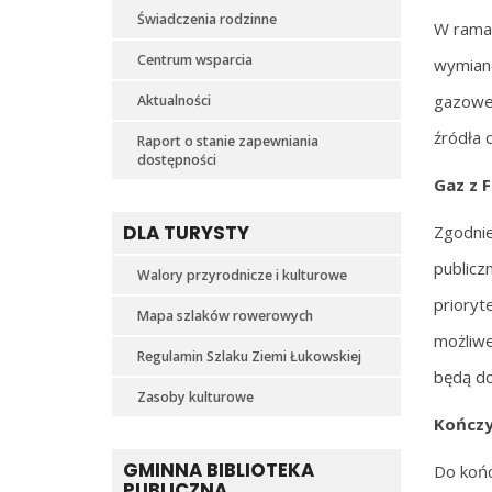
Świadczenia rodzinne
W ramac
Centrum wsparcia
wymianę
gazowej
Aktualności
źródła 
Raport o stanie zapewniania
dostępności
Gaz z 
DLA TURYSTY
Zgodni
public
Walory przyrodnicze i kulturowe
prioryt
Mapa szlaków rowerowych
możliwe
Regulamin Szlaku Ziemi Łukowskiej
będą d
Zasoby kulturowe
Kończy
GMINNA BIBLIOTEKA
Do końc
PUBLICZNA