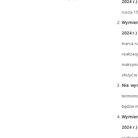
2024 r.
rusza 15
Wymieni
2024 r.
marca na
realiza
maksyma
złożyć w 
Nie wy
termomod
będzie m
Wymieni
2024 r.
rozlicz