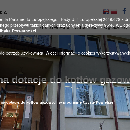
KA
a Parlamentu Europejskiego i Rady Unii Europejskiej 2016/679 z dnia
ego przepływu takich danych oraz uchylenia dyrektywy 95/46/WE ogól
Strona Główna
Aktualności
Ogłoszenia
lityka Prywatności.
u do potrzeb użytkownika. Więcej informacji o cookies wykorzystywanyc
a dotacje do kotłów gazo
na dotacje do kotłów gazowych w programie Czyste Powietrze