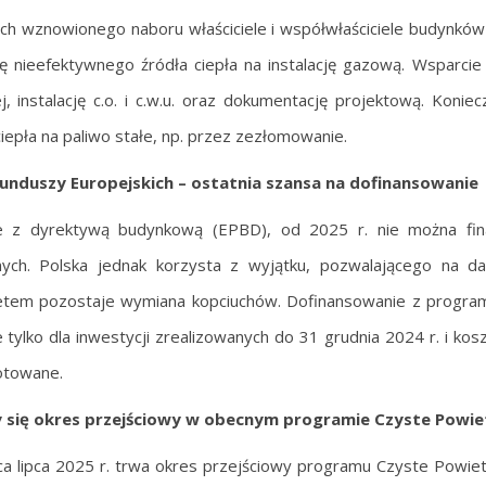
h wznowionego naboru właściciele i współwłaściciele budynków 
 nieefektywnego źródła ciepła na instalację gazową. Wsparcie 
, instalację c.o. i c.w.u. oraz dokumentację projektową. Konie
ciepła na paliwo stałe, np. przez zezłomowanie.
Funduszy Europejskich – ostatnia szansa na dofinansowanie
e z dyrektywą budynkową (EPBD), od 2025 r. nie można fin
znych. Polska jednak korzysta z wyjątku, pozwalającego na d
etem pozostaje wymiana kopciuchów. Dofinansowanie z progra
 tylko dla inwestycji zrealizowanych do 31 grudnia 2024 r. i kos
otowane.
 się okres przejściowy w obecnym programie Czyste Powie
a lipca 2025 r. trwa okres przejściowy programu Czyste Powie