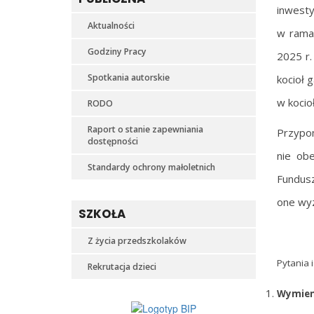
inwesty
Aktualności
w ramac
Godziny Pracy
2025 r.
Spotkania autorskie
kocioł 
w kocio
RODO
Raport o stanie zapewniania
Przypom
dostępności
nie ob
Standardy ochrony małoletnich
Fundusz
one wyz
SZKOŁA
Z życia przedszkolaków
Pytania 
Rekrutacja dzieci
Wymieni