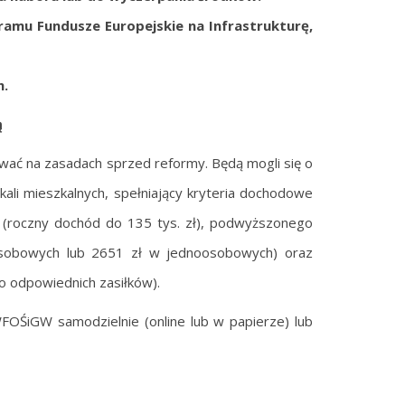
amu Fundusze Europejskie na Infrastrukturę,
h.
ą
ać na zasadach sprzed reformy. Będą mogli się o
okali mieszkalnych, spełniający kryteria dochodowe
 (roczny dochód do 135 tys. zł), podwyższonego
sobowych lub 2651 zł w jednoosobowych) oraz
o odpowiednich zasiłków).
FOŚiGW samodzielnie (online lub w papierze) lub