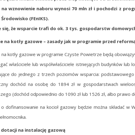
 na wznowienie naboru wynosi 70 mln zł i pochodzi z
progr
, Środowisko (
FEnIKS).
 si
ę
,
ż
e wsparcie trafi do ok. 3 tys. gospodarstw domowyc
e na kotły gazowe – zasady jak w programie przed reform
 na kotły gazowe w programie Czyste Powietrze będą obowiązyw
egać właściciele lub współwłaściciele istniejących budynków lub l
kujące do jednego z trzech poziomów wsparcia: podstawowego
ęczny dochód na osobę do 1894 zł w gospodarstwach wieloo
zego (dochód odpowiednio do 1090 zł lub 1526 zł, albo prawo d
 o dofinansowanie na kocioł gazowy będzie można składać w W
ełnomocnika.
 dotacji na instalację gazową