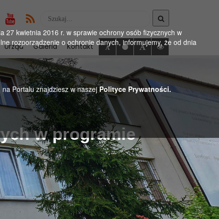
Wyszukaj
w
 27 kwietnia 2016 r. w sprawie ochrony osób fizycznych w
serwise
ne rozporządzenie o ochronie danych, informujemy, że od dnia
Urząd
Galeria
Kontakt
h na Portalu znajdziesz w naszej
Polityce Prywatności.
wych w programie