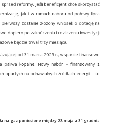
sprzed reformy. Jeśli beneficjent chce skorzystać
nizację, jak i w ramach naboru od połowy lipca
ko pierwszy zostanie złożony wniosek o dotację na
we dopiero po zakończeniu i rozliczeniu inwestycji
gazowe będzie trwał trzy miesiąca.
zującej od 31 marca 2025 r., wsparcie finansowe
na paliwa kopalne. Nowy nabór – finansowany z
h opartych na odnawialnych źródłach energii – to
ła na gaz poniesione między 28 maja a 31 grudnia