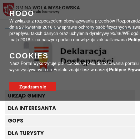
Przejdź do menu
Przejdź do stopki strony
Przejdź do głównej treści strony
GMINA
WOLA MYSŁOWSKA
RODO
Oficjalny Serwis Internetowy
W związku z rozpoczęciem obowiązywania przepisów Rozporządzen
dnia 27 kwietnia 2016 r. w sprawie ochrony osób fizycznych w 
przepływu takich danych oraz uchylenia dyrektywy 95/46/WE ogól
409039701_886476089775
maja 2018 r. na naszym portalu obowiązuje zaktualizowana
Polit
>
>
Strona główna
Media
COOKIES
409039701_886476089775165_5609895935503259354_n
Nasz Portal wykorzytuje pliki cookies w celu dostosowania portalu
wykorzystywanych na Portalu znajdziesz w naszej
Polityce Prywa
Zgadzam się
URZĄD GMINY
DLA INTERESANTA
GOPS
DLA TURYSTY