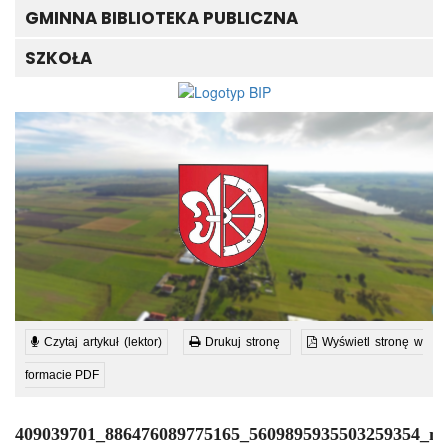
GMINNA BIBLIOTEKA PUBLICZNA
SZKOŁA
Czytaj artykuł (lektor)
Drukuj stronę
Wyświetl stronę w
formacie PDF
409039701_886476089775165_5609895935503259354_n