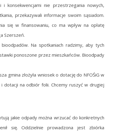
i konsekwencjami nie przestrzegania nowych,
tkania, przekazywali informacje swoim sąsiadom.
nia się w finansowaniu, co ma wpływ na opłatę
a Szerszeń.
ią bioodpadów. Na spotkaniach radzimy, aby tych
 stawki ponoszone przez mieszkańców. Bioodpady
asza gmina złożyła wniosek o dotację do NFOŚiG w
i dotacji na odbiór folii. Chcemy ruszyć w drugiej
ytują jakie odpady można wrzucać do konkretnych
ił się. Oddzielnie prowadzona jest zbiórka