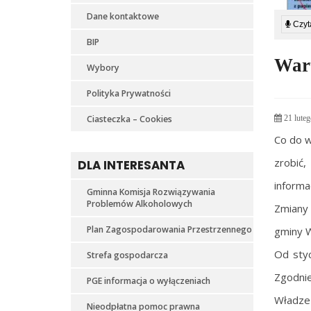
Dane kontaktowe
Czyta
BIP
Wart
Wybory
Polityka Prywatności
Ciasteczka – Cookies
21 luteg
Co do w
zrobić,
DLA INTERESANTA
informa
Gminna Komisja Rozwiązywania
Problemów Alkoholowych
Zmiany 
Plan Zagospodarowania Przestrzennego
gminy 
Od styc
Strefa gospodarcza
Zgodnie
PGE informacja o wyłączeniach
Władze 
Nieodpłatna pomoc prawna