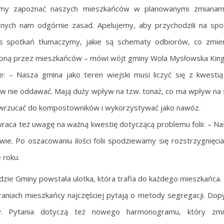
my zapoznać naszych mieszkańców w planowanymi zmianami 
nych nam odgórnie zasad. Apelujemy, aby przychodzili na spo
s spotkań tłumaczymy, jakie są schematy odbiorów, co zmie
oną przez mieszkańców – mówi wójt gminy Wola Mysłowska King
e: – Nasza gmina jako teren wiejski musi liczyć się z kwest
 nie oddawać. Mają duży wpływ na tzw. tonaż, co ma wpływ na
wrzucać do kompostowników i wykorzystywać jako nawóz.
raca też uwagę na ważną kwestię dotyczącą problemu folii: – N
ie. Po oszacowaniu ilości folii spodziewamy się rozstrzygnięcia 
 roku.
zie Gminy powstała ulotka, która trafia do każdego mieszkańca.
aniach mieszkańcy najczęściej pytają o metody segregacji. Dop
. Pytania dotyczą też nowego harmonogramu, który zmien