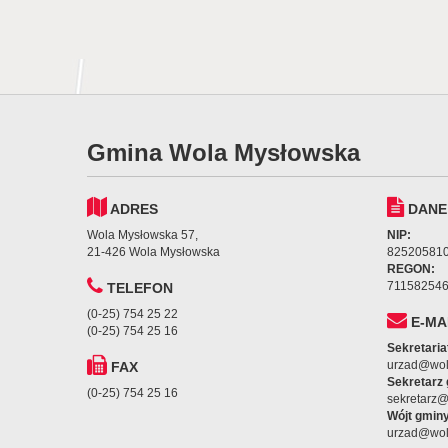
Gmina Wola Mysłowska
ADRES
DANE
Wola Mysłowska 57,
NIP:
21-426 Wola Mysłowska
82520581
REGON:
71158254
TELEFON
(0-25) 754 25 22
E-MA
(0-25) 754 25 16
Sekretaria
urzad@wol
FAX
Sekretarz
(0-25) 754 25 16
sekretarz
Wójt gminy
urzad@wol