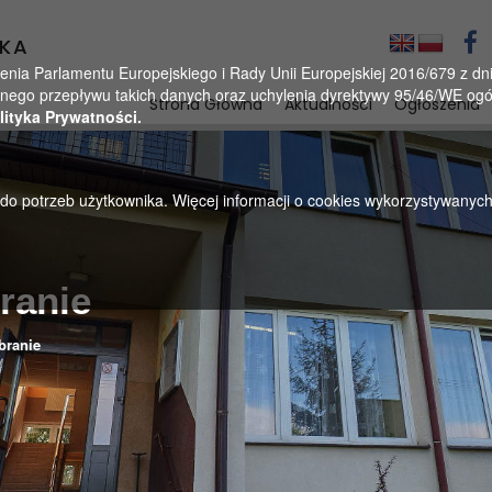
KA
a Parlamentu Europejskiego i Rady Unii Europejskiej 2016/679 z dnia
ego przepływu takich danych oraz uchylenia dyrektywy 95/46/WE ogól
Strona Główna
Aktualności
Ogłoszenia
lityka Prywatności.
u do potrzeb użytkownika. Więcej informacji o cookies wykorzystywanyc
ranie
branie