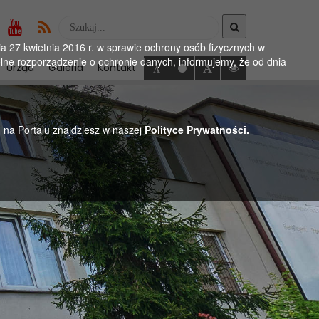
Wyszukaj
w
 27 kwietnia 2016 r. w sprawie ochrony osób fizycznych w
serwise
ne rozporządzenie o ochronie danych, informujemy, że od dnia
Urząd
Galeria
Kontakt
h na Portalu znajdziesz w naszej
Polityce Prywatności.