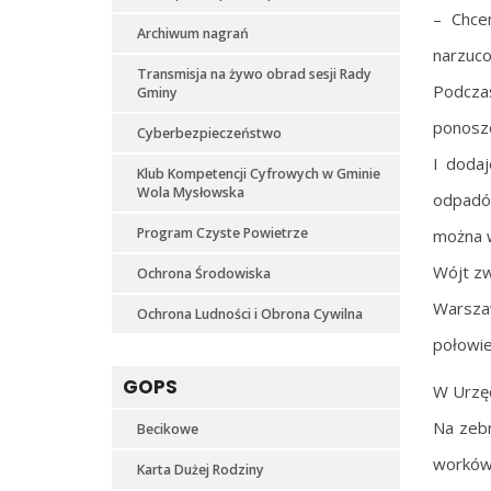
– Chce
Archiwum nagrań
narzuco
Transmisja na żywo obrad sesji Rady
Podcza
Gminy
ponosz
Cyberbezpieczeństwo
I dodaj
Klub Kompetencji Cyfrowych w Gminie
Wola Mysłowska
odpadów
Program Czyste Powietrze
można 
Wójt zw
Ochrona Środowiska
Warszaw
Ochrona Ludności i Obrona Cywilna
połowie
GOPS
W Urzęd
Na zebr
Becikowe
worków
Karta Dużej Rodziny