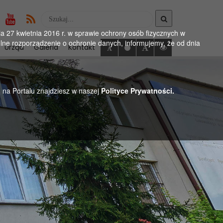
Wyszukaj
w
 27 kwietnia 2016 r. w sprawie ochrony osób fizycznych w
serwise
ne rozporządzenie o ochronie danych, informujemy, że od dnia
Urząd
Galeria
Kontakt
h na Portalu znajdziesz w naszej
Polityce Prywatności.