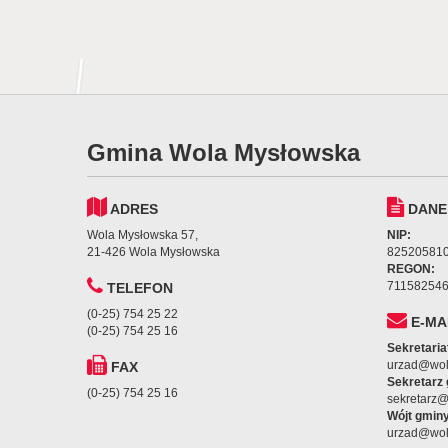
Gmina Wola Mysłowska
ADRES
DANE
Wola Mysłowska 57,
NIP:
21-426 Wola Mysłowska
82520581
REGON:
71158254
TELEFON
(0-25) 754 25 22
E-MA
(0-25) 754 25 16
Sekretaria
urzad@wol
FAX
Sekretarz
(0-25) 754 25 16
sekretarz
Wójt gminy
urzad@wol