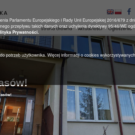
KA
a Parlamentu Europejskiego i Rady Unii Europejskiej 2016/679 z dnia
ego przepływu takich danych oraz uchylenia dyrektywy 95/46/WE ogól
Strona Główna
Aktualności
Ogłoszenia
lityka Prywatności.
u do potrzeb użytkownika. Więcej informacji o cookies wykorzystywanyc
lasów!
lasów!