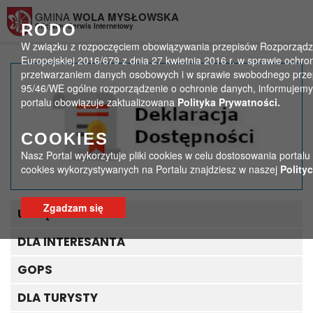
Przejdź do menu
Przejdź do stopki strony
Przejdź do głównej treści strony
GMINA
WOLA MYSŁOWSKA
RODO
Oficjalny Serwis Internetowy
W związku z rozpoczęciem obowiązywania przepisów Rozporządze
Europejskiej 2016/679 z dnia 27 kwietnia 2016 r. w sprawie ochro
przetwarzaniem danych osobowych i w sprawie swobodnego przep
Uwaga Mieszkańcy!
95/46/WE ogólne rozporządzenie o ochronie danych, informujemy,
portalu obowiązuje zaktualizowana
Polityka Prywatności.
Zmiany w
harmonogramie odbioru
COOKIES
Nasz Portal wykorzytuje pliki cookies w celu dostosowania portalu
odpadów!
cookies wykorzystywanych na Portalu znajdziesz w naszej
Polity
>
>
Strona główna
Ważne
Zgadzam się
Uwaga Mieszkańcy! Zmiany w harmonogramie odbioru odpadów!
URZĄD GMINY
DLA INTERESANTA
GOPS
DLA TURYSTY