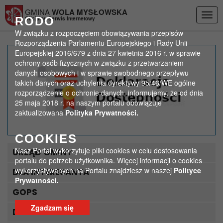
Przejdź do menu
Przejdź do stopki strony
Przejdź do głównej treści strony
GMINA
WOLA MYSŁOWSKA
Togg
RODO
Oficjalny Serwis Internetowy
navig
W związku z rozpoczęciem obowiązywania przepisów
Rozporządzenia Parlamentu Europejskiego i Rady Unii
Europejskiej 2016/679 z dnia 27 kwietnia 2016 r. w sprawie
Uwaga! Drony!
ochrony osób fizycznych w związku z przetwarzaniem
danych osobowych i w sprawie swobodnego przepływu
takich danych oraz uchylenia dyrektywy 95/46/WE ogólne
>
>
Strona główna
Ważne
Uwaga! Drony!
rozporządzenie o ochronie danych, informujemy, że od dnia
25 maja 2018 r. na naszym portalu obowiązuje
zaktualizowana
Polityka Prywatności.
COOKIES
Nasz Portal wykorzytuje pliki cookies w celu dostosowania
URZĄD GMINY
portalu do potrzeb użytkownika. Więcej informacji o cookies
wykorzystywanych na Portalu znajdziesz w naszej
Polityce
DLA INTERESANTA
Prywatności.
GOPS
Zgadzam się
DLA TURYSTY