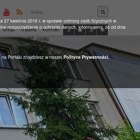
Wyszukaj
w
 27 kwietnia 2016 r. w sprawie ochrony osób fizycznych w
serwise
ne rozporządzenie o ochronie danych, informujemy, że od dnia
Urząd
Galeria
Kontakt
h na Portalu znajdziesz w naszej
Polityce Prywatności.