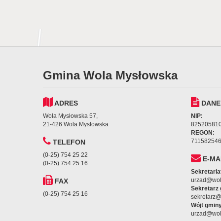
Gmina Wola Mysłowska
ADRES
DANE
Wola Mysłowska 57,
NIP:
21-426 Wola Mysłowska
82520581
REGON:
71158254
TELEFON
(0-25) 754 25 22
E-MA
(0-25) 754 25 16
Sekretaria
urzad@wol
FAX
Sekretarz
(0-25) 754 25 16
sekretarz
Wójt gminy
urzad@wol