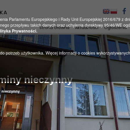
KA
a Parlamentu Europejskiego i Rady Unii Europejskiej 2016/679 z dnia
ego przepływu takich danych oraz uchylenia dyrektywy 95/46/WE ogól
Strona Główna
Aktualności
Ogłoszenia
lityka Prywatności.
u do potrzeb użytkownika. Więcej informacji o cookies wykorzystywanyc
Gminy nieczynny
y nieczynny