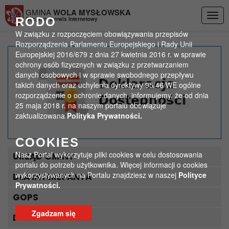
Przejdź do menu
Przejdź do stopki strony
Przejdź do głównej treści strony
GMINA
WOLA MYSŁOWSKA
Togg
RODO
Oficjalny Serwis Internetowy
navig
W związku z rozpoczęciem obowiązywania przepisów
Rozporządzenia Parlamentu Europejskiego i Rady Unii
Europejskiej 2016/679 z dnia 27 kwietnia 2016 r. w sprawie
Stypendyści z Jarczewa
ochrony osób fizycznych w związku z przetwarzaniem
danych osobowych i w sprawie swobodnego przepływu
takich danych oraz uchylenia dyrektywy 95/46/WE ogólne
>
>
Strona główna
Aktualności
Stypendyści z Jarczewa
rozporządzenie o ochronie danych, informujemy, że od dnia
25 maja 2018 r. na naszym portalu obowiązuje
zaktualizowana
Polityka Prywatności.
COOKIES
Nasz Portal wykorzytuje pliki cookies w celu dostosowania
URZĄD GMINY
portalu do potrzeb użytkownika. Więcej informacji o cookies
wykorzystywanych na Portalu znajdziesz w naszej
Polityce
DLA INTERESANTA
Prywatności.
GOPS
Zgadzam się
DLA TURYSTY