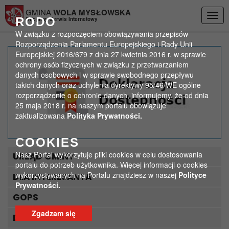
Przejdź do menu
Przejdź do stopki strony
Przejdź do głównej treści strony
GMINA
WOLA MYSŁOWSKA
Togg
RODO
Oficjalny Serwis Internetowy
navig
W związku z rozpoczęciem obowiązywania przepisów
Rozporządzenia Parlamentu Europejskiego i Rady Unii
Europejskiej 2016/679 z dnia 27 kwietnia 2016 r. w sprawie
Stypendia dla prymusów
ochrony osób fizycznych w związku z przetwarzaniem
danych osobowych i w sprawie swobodnego przepływu
takich danych oraz uchylenia dyrektywy 95/46/WE ogólne
>
>
Strona główna
Aktualności
Stypendia dla prymusów
rozporządzenie o ochronie danych, informujemy, że od dnia
25 maja 2018 r. na naszym portalu obowiązuje
zaktualizowana
Polityka Prywatności.
COOKIES
Nasz Portal wykorzytuje pliki cookies w celu dostosowania
URZĄD GMINY
portalu do potrzeb użytkownika. Więcej informacji o cookies
wykorzystywanych na Portalu znajdziesz w naszej
Polityce
DLA INTERESANTA
Prywatności.
GOPS
Zgadzam się
DLA TURYSTY