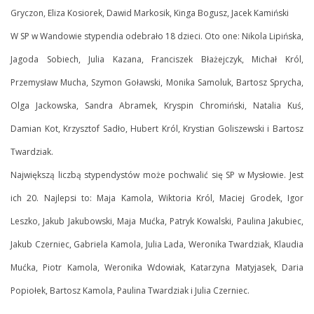
Gryczon, Eliza Kosiorek, Dawid Markosik, Kinga Bogusz, Jacek Kamiński
W SP w Wandowie stypendia odebrało 18 dzieci. Oto one: Nikola Lipińska,
Jagoda Sobiech, Julia Kazana, Franciszek Błażejczyk, Michał Król,
Przemysław Mucha, Szymon Goławski, Monika Samoluk, Bartosz Sprycha,
Olga Jackowska, Sandra Abramek, Kryspin Chromiński, Natalia Kuś,
Damian Kot, Krzysztof Sadło, Hubert Król, Krystian Goliszewski i Bartosz
Twardziak.
Największą liczbą stypendystów może pochwalić się SP w Mysłowie. Jest
ich 20. Najlepsi to: Maja Kamola, Wiktoria Król, Maciej Grodek, Igor
Leszko, Jakub Jakubowski, Maja Mućka, Patryk Kowalski, Paulina Jakubiec,
Jakub Czerniec, Gabriela Kamola, Julia Lada, Weronika Twardziak, Klaudia
Mućka, Piotr Kamola, Weronika Wdowiak, Katarzyna Matyjasek, Daria
Popiołek, Bartosz Kamola, Paulina Twardziak i Julia Czerniec.