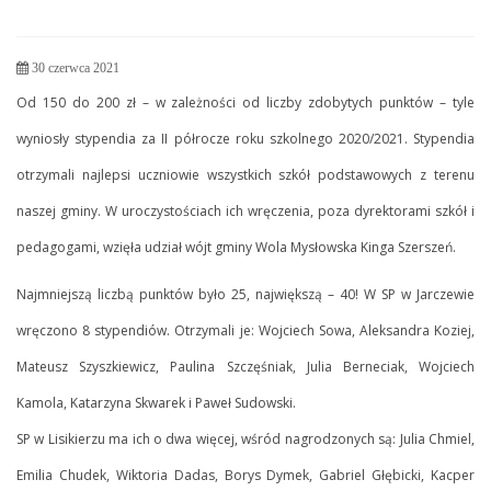
30 czerwca 2021
Od 150 do 200 zł – w zależności od liczby zdobytych punktów – tyle
wyniosły stypendia za II półrocze roku szkolnego 2020/2021. Stypendia
otrzymali najlepsi uczniowie wszystkich szkół podstawowych z terenu
naszej gminy. W uroczystościach ich wręczenia, poza dyrektorami szkół i
pedagogami, wzięła udział wójt gminy Wola Mysłowska Kinga Szerszeń.
Najmniejszą liczbą punktów było 25, największą – 40! W SP w Jarczewie
wręczono 8 stypendiów. Otrzymali je: Wojciech Sowa, Aleksandra Koziej,
Mateusz Szyszkiewicz, Paulina Szczęśniak, Julia Berneciak, Wojciech
Kamola, Katarzyna Skwarek i Paweł Sudowski.
SP w Lisikierzu ma ich o dwa więcej, wśród nagrodzonych są: Julia Chmiel,
Emilia Chudek, Wiktoria Dadas, Borys Dymek, Gabriel Głębicki, Kacper