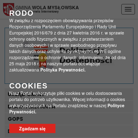
Przejdź do menu
Przejdź do stopki strony
Przejdź do głównej treści strony
GMINA
WOLA MYSŁOWSKA
Togg
RODO
Oficjalny Serwis Internetowy
navig
W związku z rozpoczęciem obowiązywania przepisów
Rozporządzenia Parlamentu Europejskiego i Rady Unii
Europejskiej 2016/679 z dnia 27 kwietnia 2016 r. w sprawie
20230423_123231 (1)
ochrony osób fizycznych w związku z przetwarzaniem
danych osobowych i w sprawie swobodnego przepływu
takich danych oraz uchylenia dyrektywy 95/46/WE ogólne
>
>
Strona główna
Media
20230423_123231 (1)
rozporządzenie o ochronie danych, informujemy, że od dnia
25 maja 2018 r. na naszym portalu obowiązuje
zaktualizowana
Polityka Prywatności.
COOKIES
Nasz Portal wykorzytuje pliki cookies w celu dostosowania
URZĄD GMINY
portalu do potrzeb użytkownika. Więcej informacji o cookies
wykorzystywanych na Portalu znajdziesz w naszej
Polityce
DLA INTERESANTA
Prywatności.
GOPS
Zgadzam się
DLA TURYSTY