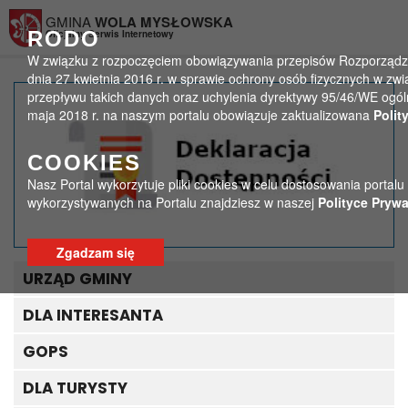
Przejdź do menu
Przejdź do stopki strony
Przejdź do głównej treści strony
GMINA
WOLA MYSŁOWSKA
RODO
Oficjalny Serwis Internetowy
W związku z rozpoczęciem obowiązywania przepisów Rozporządzen
dnia 27 kwietnia 2016 r. w sprawie ochrony osób fizycznych w 
przepływu takich danych oraz uchylenia dyrektywy 95/46/WE ogól
Środki z KPO pomogą w
maja 2018 r. na naszym portalu obowiązuje zaktualizowana
Polit
wyposażeniu naszych
COOKIES
szkół w nowoczesne
Nasz Portal wykorzytuje pliki cookies w celu dostosowania portalu
wykorzystywanych na Portalu znajdziesz w naszej
Polityce Prywa
urządzenia
multimedialne!
Zgadzam się
URZĄD GMINY
>
>
Strona główna
Bez kategorii
Środki z KPO pomogą w wyposażeniu naszych szkół w
DLA INTERESANTA
nowoczesne urządzenia multimedialne!
GOPS
DLA TURYSTY