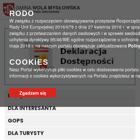
Przejdź do menu
Przejdź do stopki strony
Przejdź do głównej treści strony
GMINA
WOLA MYSŁOWSKA
RODO
Oficjalny Serwis Internetowy
W związku z rozpoczęciem obowiązywania przepisów Rozporządze
Rady Unii Europejskiej 2016/679 z dnia 27 kwietnia 2016 r. w spr
związku z przetwarzaniem danych osobowych i w sprawie swobod
Spotkanie z pisarką
uchylenia dyrektywy 95/46/WE ogólne rozporządzenie o ochronie 
maja 2018 r. na naszym portalu obowiązuje zaktualizowana
Polit
Barbarą Kosmowską
COOKIES
>
>
Strona główna
Spotkania autorskie
Nasz Portal wykorzytuje pliki cookies w celu dostosowania portalu
Spotkanie z pisarką Barbarą Kosmowską
informacji o cookies wykorzystywanych na Portalu znajdziesz w n
Zgadzam się
URZĄD GMINY
DLA INTERESANTA
GOPS
DLA TURYSTY