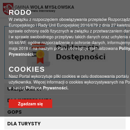
Przejdź do menu
Przejdź do stopki strony
Przejdź do głównej treści strony
GMINA
WOLA MYSŁOWSKA
RODO
Oficjalny Serwis Internetowy
W związku z rozpoczęciem obowiązywania przepisów Rozporządz
Europejskiego i Rady Unii Europejskiej 2016/679 z dnia 27 kwietni
sprawie ochrony osób fizycznych w związku z przetwarzaniem d
Spotkanie autorskie z
i w sprawie swobodnego przepływu takich danych oraz uchylenia 
95/46/WE ogólne rozporządzenie o ochronie danych, informujemy,
Moniką Madejek
maja 2018 r. na naszym portalu obowiązuje zaktualizowana
Polit
Prywatności.
>
>
Strona główna
Spotkania autorskie
Spotkanie autorskie z Moniką Madejek
COOKIES
Nasz Portal wykorzytuje pliki cookies w celu dostosowania portalu
użytkownika. Więcej informacji o cookies wykorzystywanych na Po
w naszej
Polityce Prywatności.
URZĄD GMINY
DLA INTERESANTA
Zgadzam się
GOPS
DLA TURYSTY