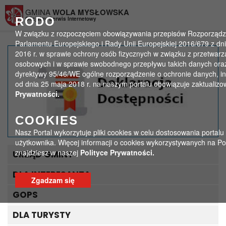
Przejdź do menu
Przejdź do stopki strony
Przejdź do głównej treści strony
GMINA
WOLA MYSŁOWSKA
RODO
Oficjalny Serwis Internetowy
W związku z rozpoczęciem obowiązywania przepisów Rozporządz
Parlamentu Europejskiego i Rady Unii Europejskiej 2016/679 z dni
2016 r. w sprawie ochrony osób fizycznych w związku z przetwar
Sesja nr 1/2019
osobowych i w sprawie swobodnego przepływu takich danych oraz
dyrektywy 95/46/WE ogólne rozporządzenie o ochronie danych, i
od dnia 25 maja 2018 r. na naszym portalu obowiązuje zaktualiz
>
>
Strona główna
Archiwum nagrań
Sesja nr 1/2019
Prywatności.
COOKIES
Nasz Portal wykorzytuje pliki cookies w celu dostosowania portalu
użytkownika. Więcej informacji o cookies wykorzystywanych na Po
znajdziesz w naszej
Polityce Prywatności.
URZĄD GMINY
DLA INTERESANTA
Zgadzam się
GOPS
DLA TURYSTY