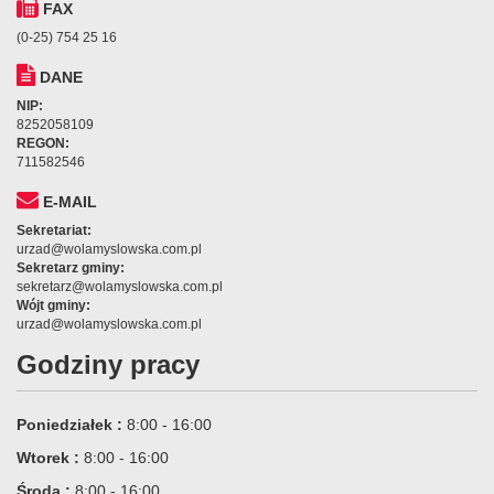
FAX
(0-25) 754 25 16
DANE
NIP:
8252058109
REGON:
711582546
E-MAIL
Sekretariat:
urzad@wolamyslowska.com.pl
Sekretarz gminy:
sekretarz@wolamyslowska.com.pl
Wójt gminy:
urzad@wolamyslowska.com.pl
Godziny pracy
Poniedziałek :
8:00 - 16:00
Wtorek :
8:00 - 16:00
Środa :
8:00 - 16:00