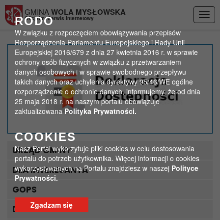
Przejdź do menu
Przejdź do stopki strony
Przejdź do głównej treści strony
GMINA
WOLA MYSŁOWSKA
Togg
RODO
Oficjalny Serwis Internetowy
navig
W związku z rozpoczęciem obowiązywania przepisów
Rozporządzenia Parlamentu Europejskiego i Rady Unii
Europejskiej 2016/679 z dnia 27 kwietnia 2016 r. w sprawie
Rozlicz się z Urzędem
ochrony osób fizycznych w związku z przetwarzaniem
danych osobowych i w sprawie swobodnego przepływu
Skarbowy w Urzędzie
takich danych oraz uchylenia dyrektywy 95/46/WE ogólne
rozporządzenie o ochronie danych, informujemy, że od dnia
Gminy
25 maja 2018 r. na naszym portalu obowiązuje
zaktualizowana
Polityka Prywatności.
>
>
Strona główna
Aktualności
Rozlicz się z Urzędem Skarbowy w Urzędzie Gminy
COOKIES
Nasz Portal wykorzytuje pliki cookies w celu dostosowania
URZĄD GMINY
portalu do potrzeb użytkownika. Więcej informacji o cookies
wykorzystywanych na Portalu znajdziesz w naszej
Polityce
DLA INTERESANTA
Prywatności.
GOPS
Zgadzam się
DLA TURYSTY