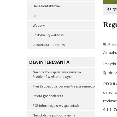
Dane kontaktowe
Czyta
BIP
Regu
Wybory
Polityka Prywatności
Ciasteczka – Cookies
24 lipca
Aktualn
DLA INTERESANTA
Projekt
Społec
Gminna Komisja Rozwiązywania
Problemów Alkoholowych
REGULA
Plan Zagospodarowania Przestrzennego
dzieci 
Strefa gospodarcza
realiza
PGE informacja o wyłączeniach
9.1.1. 
Nieodpłatna pomoc prawna