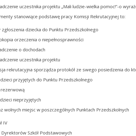
adczenie uczestnika projektu „Mali ludzie-wielka pomoc!”-o wyr
menty stanowiące podstawę pracy Komisji Rekrutacyjnej to:
y zgłoszenia dziecka do Punktu Przedszkolnego
okopia orzeczenia o niepełnosprawności
adczenie o dochodach
adczenie uczestnika projektu
sja rekrutacyjna sporządza protokół ze swego posiedzenia do kt
ę dzieci przyjętych do Punktu Przedszkolnego
ę rezerwową
 dzieci nieprzyjętych
z wolnych miejsc w poszczególnych Punktach Przedszkolnych
ł IV
a Dyrektorów Szkół Podstawowych