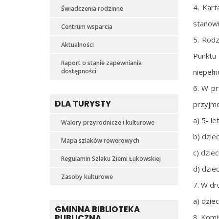
4. Kart
Świadczenia rodzinne
stanowi
Centrum wsparcia
5. Rodz
Aktualności
Punkt
Raport o stanie zapewniania
dostępności
niepełn
6. W pr
DLA TURYSTY
przyjmo
a) 5- l
Walory przyrodnicze i kulturowe
b) dzie
Mapa szlaków rowerowych
c) dzie
Regulamin Szlaku Ziemi Łukowskiej
d) dzie
Zasoby kulturowe
7. W dru
a) dzie
GMINNA BIBLIOTEKA
PUBLICZNA
8. Komi