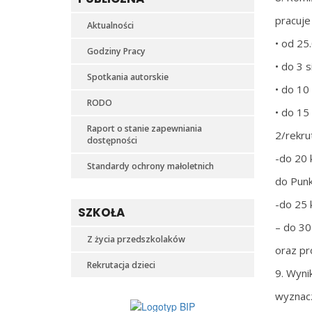
pracuje
Aktualności
• od 25
Godziny Pracy
• do 3 
Spotkania autorskie
• do 10
RODO
• do 15
Raport o stanie zapewniania
2/rekru
dostępności
-do 20 
Standardy ochrony małoletnich
do Pun
-do 25 
SZKOŁA
– do 30
Z życia przedszkolaków
oraz pr
Rekrutacja dzieci
9. Wyni
wyznacz