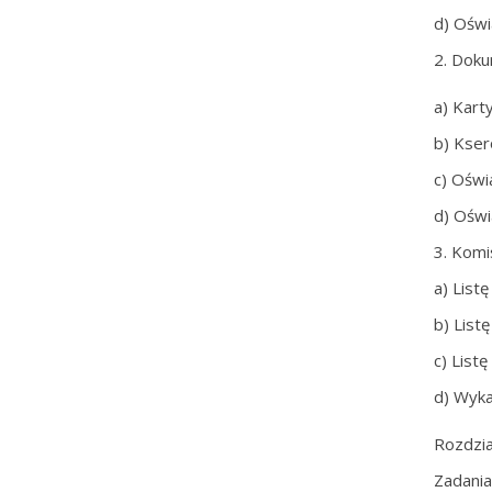
d) Oświ
2. Doku
a) Kart
b) Kser
c) Oświ
d) Oświ
3. Komi
a) List
b) List
c) Listę
d) Wyka
Rozdzia
Zadani