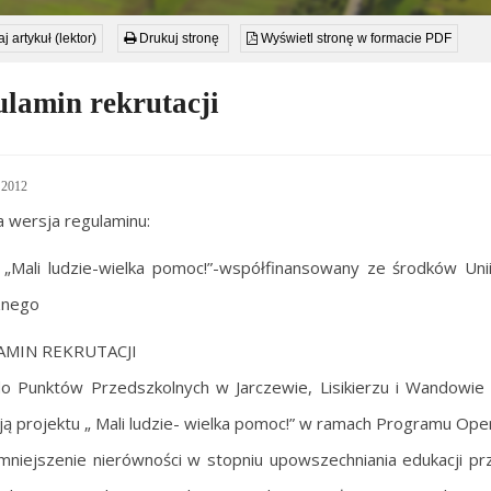
j artykuł (lektor)
Drukuj stronę
Wyświetl stronę w formacie PDF
lamin rekrutacji
 2012
a wersja regulaminu:
 „Mali ludzie-wielka pomoc!”-współfinansowany ze środków Un
znego
MIN REKRUTACJI
do Punktów Przedszkolnych w Jarczewie, Lisikierzu i Wandowie 
cją projektu „ Mali ludzie- wielka pomoc!” w ramach Programu Oper
Zmniejszenie nierówności w stopniu upowszechniania edukacji p