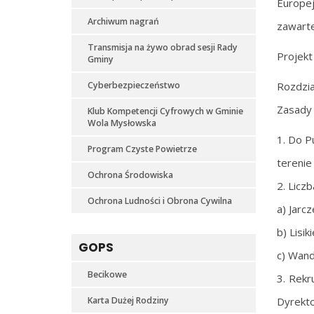
Europej
Archiwum nagrań
zawarte
Transmisja na żywo obrad sesji Rady
Projekt
Gminy
Cyberbezpieczeństwo
Rozdzia
Zasady 
Klub Kompetencji Cyfrowych w Gminie
Wola Mysłowska
1. Do P
Program Czyste Powietrze
terenie
Ochrona Środowiska
2. Licz
Ochrona Ludności i Obrona Cywilna
a) Jarc
b) Lisik
GOPS
c) Wand
Becikowe
3. Rekr
Karta Dużej Rodziny
Dyrekto