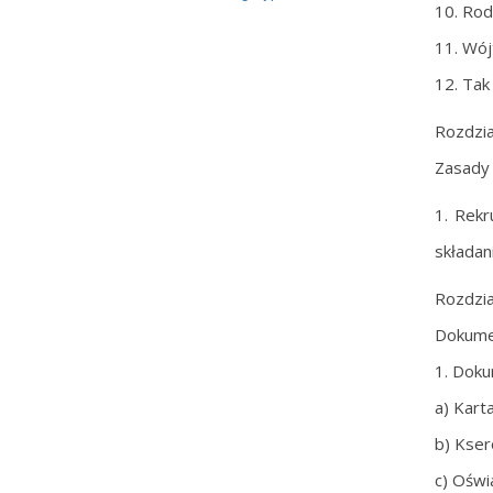
10. Rod
11. Wój
12. Tak
Rozdział
Zasady 
1. Rekr
składan
Rozdział
Dokumen
1. Doku
a) Kart
b) Kser
c) Oświ