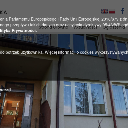
KA
a Parlamentu Europejskiego i Rady Unii Europejskiej 2016/679 z dnia
ego przepływu takich danych oraz uchylenia dyrektywy 95/46/WE ogól
Strona Główna
Aktualności
Ogłoszenia
lityka Prywatności.
u do potrzeb użytkownika. Więcej informacji o cookies wykorzystywanyc
utacji