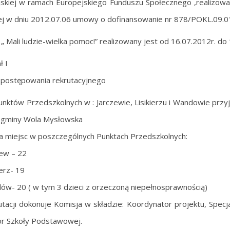
skiej w ramach Europejskiego Funduszu Społecznego ,realizo
j w dniu 2012.07.06 umowy o dofinansowanie nr 878/POKL.09.
 „ Mali ludzie-wielka pomoc!” realizowany jest od 16.07.2012r. do 
ł I
postępowania rekrutacyjnego
unktów Przedszkolnych w : Jarczewie, Lisikierzu i Wandowie przy
 gminy Wola Mysłowska
ba miejsc w poszczególnych Punktach Przedszkolnych:
zew – 22
ierz- 19
ów- 20 ( w tym 3 dzieci z orzeczoną niepełnosprawnością)
utacji dokonuje Komisja w składzie: Koordynator projektu, Specja
r Szkoły Podstawowej.