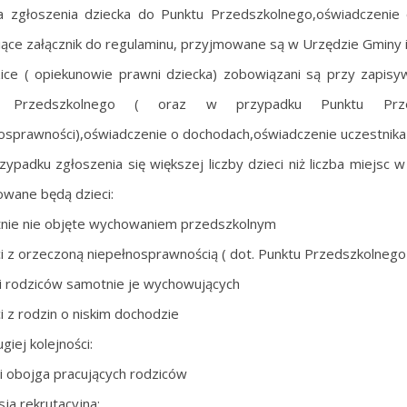
a zgłoszenia dziecka do Punktu Przedszkolnego,oświadczenie 
ące załącznik do regulaminu, przyjmowane są w Urzędzie Gminy
ice ( opiekunowie prawni dziecka) zobowiązani są przy zapisyw
u Przedszkolnego ( oraz w przypadku Punktu Prz
osprawności),oświadczenie o dochodach,oświadczenie uczestnika 
zypadku zgłoszenia się większej liczby dzieci niż liczba miejsc 
wane będą dzieci:
etnie nie objęte wychowaniem przedszkolnym
ci z orzeczoną niepełnosprawnością ( dot. Punktu Przedszkolne
ci rodziców samotnie je wychowujących
ci z rodzin o niskim dochodzie
giej kolejności:
ci obojga pracujących rodziców
sja rekrutacyjna: