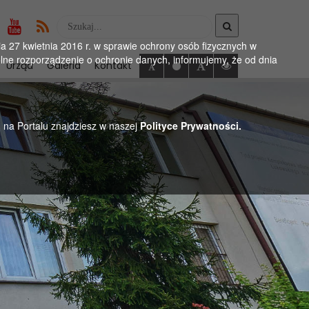
Wyszukaj
w
 27 kwietnia 2016 r. w sprawie ochrony osób fizycznych w
serwise
ne rozporządzenie o ochronie danych, informujemy, że od dnia
Urząd
Galeria
Kontakt
h na Portalu znajdziesz w naszej
Polityce Prywatności.