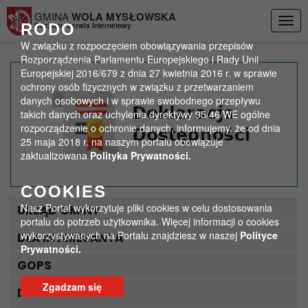
Przejdź do menu
Przejdź do stopki strony
Przejdź do głównej treści strony
GMINA
WOLA MYSŁOWSKA
Togg
RODO
Oficjalny Serwis Internetowy
navig
W związku z rozpoczęciem obowiązywania przepisów
Rozporządzenia Parlamentu Europejskiego i Rady Unii
Europejskiej 2016/679 z dnia 27 kwietnia 2016 r. w sprawie
Realizacja projektu
ochrony osób fizycznych w związku z przetwarzaniem
danych osobowych i w sprawie swobodnego przepływu
„Nasze miejsce spotkań”
takich danych oraz uchylenia dyrektywy 95/46/WE ogólne
rozporządzenie o ochronie danych, informujemy, że od dnia
w Wandowie
25 maja 2018 r. na naszym portalu obowiązuje
zaktualizowana
Polityka Prywatności.
>
>
Strona główna
Aktualności
Realizacja projektu „Nasze miejsce spotkań” w Wandowie
COOKIES
Nasz Portal wykorzytuje pliki cookies w celu dostosowania
URZĄD GMINY
portalu do potrzeb użytkownika. Więcej informacji o cookies
wykorzystywanych na Portalu znajdziesz w naszej
Polityce
DLA INTERESANTA
Prywatności.
GOPS
Zgadzam się
DLA TURYSTY