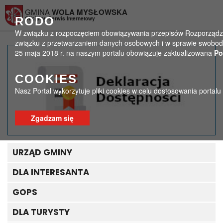
Przejdź do menu
Przejdź do stopki strony
Przejdź do głównej treści strony
GMINA
WOLA MYSŁOWSKA
RODO
Oficjalny Serwis Internetowy
W związku z rozpoczęciem obowiązywania przepisów Rozporządzeni
związku z przetwarzaniem danych osobowych i w sprawie swobodn
25 maja 2018 r. na naszym portalu obowiązuje zaktualizowana
Po
Projekt „Pracuję u
COOKIES
siebie” – wsparcie
Nasz Portal wykorzytuje pliki cookies w celu dostosowania portal
finansowe na
rozpoczęcie
Zgadzam się
prowadzenia
URZĄD GMINY
pozarolniczej
DLA INTERESANTA
działalności
GOPS
gospodarczej
DLA TURYSTY
>
>
Strona główna
Aktualności