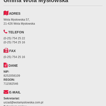
Gmina Wola Mysłowska
ADRES
Wola Mysłowska 57,
21-426 Wola Mysłowska
TELEFON
(0-25) 754 25 22
(0-25) 754 25 16
FAX
(0-25) 754 25 16
DANE
NIP:
8252058109
REGON:
711582546
E-MAIL
Sekretariat:
urzad@wolamyslowska.com.pl