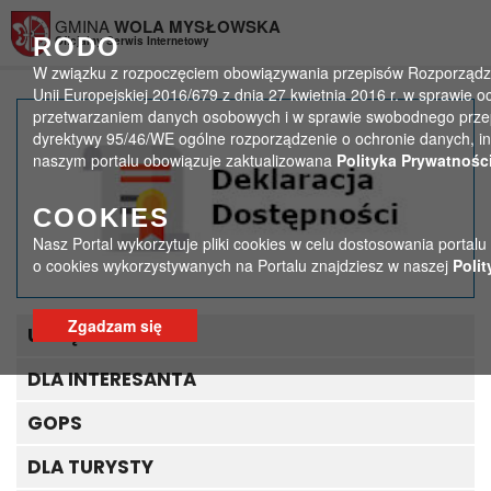
Przejdź do menu
Przejdź do stopki strony
Przejdź do głównej treści strony
GMINA
WOLA MYSŁOWSKA
RODO
Oficjalny Serwis Internetowy
W związku z rozpoczęciem obowiązywania przepisów Rozporządze
Unii Europejskiej 2016/679 z dnia 27 kwietnia 2016 r. w sprawie 
przetwarzaniem danych osobowych i w sprawie swobodnego przep
Program Domowa
dyrektywy 95/46/WE ogólne rozporządzenie o ochronie danych, in
naszym portalu obowiązuje zaktualizowana
Polityka Prywatności
Opieka Medyczna
COOKIES
>
>
Strona główna
Ogłoszenia
Nasz Portal wykorzytuje pliki cookies w celu dostosowania portalu
Program Domowa Opieka Medyczna
o cookies wykorzystywanych na Portalu znajdziesz w naszej
Polit
Zgadzam się
URZĄD GMINY
DLA INTERESANTA
GOPS
DLA TURYSTY