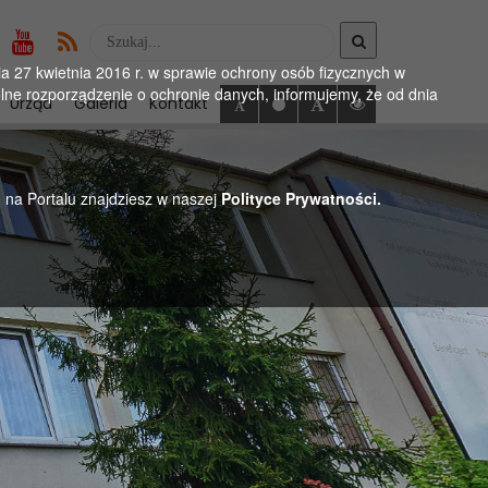
Wyszukaj
w
 27 kwietnia 2016 r. w sprawie ochrony osób fizycznych w
serwise
ne rozporządzenie o ochronie danych, informujemy, że od dnia
Urząd
Galeria
Kontakt
h na Portalu znajdziesz w naszej
Polityce Prywatności.