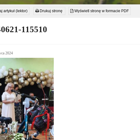
j artykuł (lektor)
Drukuj stronę
Wyświetl stronę w formacie PDF
40621-115510
wca 2024