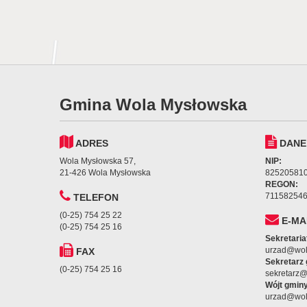
Gmina Wola Mysłowska
ADRES
DANE
Wola Mysłowska 57,
NIP:
21-426 Wola Mysłowska
82520581
REGON:
71158254
TELEFON
(0-25) 754 25 22
E-MA
(0-25) 754 25 16
Sekretaria
urzad@wol
FAX
Sekretarz
(0-25) 754 25 16
sekretarz
Wójt gminy
urzad@wol