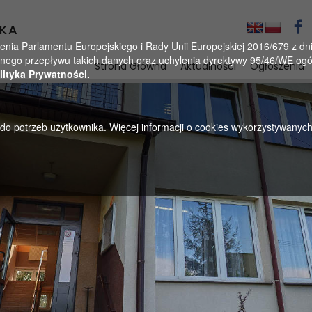
KA
a Parlamentu Europejskiego i Rady Unii Europejskiej 2016/679 z dnia
ego przepływu takich danych oraz uchylenia dyrektywy 95/46/WE ogól
Strona Główna
Aktualności
Ogłoszenia
lityka Prywatności.
u do potrzeb użytkownika. Więcej informacji o cookies wykorzystywanyc