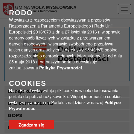
Przejdź do menu
Przejdź do stopki strony
Przejdź do głównej treści strony
GMINA
WOLA MYSŁOWSKA
Togg
RODO
Oficjalny Serwis Internetowy
navig
W związku z rozpoczęciem obowiązywania przepisów
Rozporządzenia Parlamentu Europejskiego i Rady Unii
Europejskiej 2016/679 z dnia 27 kwietnia 2016 r. w sprawie
20240621-112035
ochrony osób fizycznych w związku z przetwarzaniem
danych osobowych i w sprawie swobodnego przepływu
takich danych oraz uchylenia dyrektywy 95/46/WE ogólne
>
>
Strona główna
Media
20240621-112035
rozporządzenie o ochronie danych, informujemy, że od dnia
25 maja 2018 r. na naszym portalu obowiązuje
zaktualizowana
Polityka Prywatności.
COOKIES
Nasz Portal wykorzytuje pliki cookies w celu dostosowania
URZĄD GMINY
portalu do potrzeb użytkownika. Więcej informacji o cookies
wykorzystywanych na Portalu znajdziesz w naszej
Polityce
DLA INTERESANTA
Prywatności.
GOPS
Zgadzam się
DLA TURYSTY