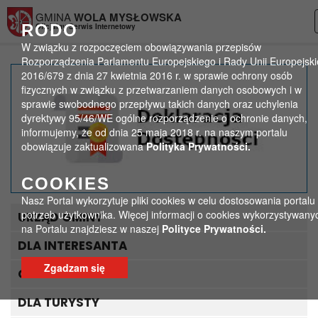
Przejdź do menu
Przejdź do stopki strony
Przejdź do głównej treści strony
GMINA
WOLA MYSŁOWSKA
RODO
Oficjalny Serwis Internetowy
W związku z rozpoczęciem obowiązywania przepisów
Rozporządzenia Parlamentu Europejskiego i Rady Unii Europejski
2016/679 z dnia 27 kwietnia 2016 r. w sprawie ochrony osób
Poszukiwany właściciel
fizycznych w związku z przetwarzaniem danych osobowych i w
sprawie swobodnego przepływu takich danych oraz uchylenia
psa!
dyrektywy 95/46/WE ogólne rozporządzenie o ochronie danych,
informujemy, że od dnia 25 maja 2018 r. na naszym portalu
>
>
obowiązuje zaktualizowana
Polityka Prywatności.
Strona główna
Ogłoszenia
Poszukiwany właściciel psa!
COOKIES
Nasz Portal wykorzytuje pliki cookies w celu dostosowania portalu
potrzeb użytkownika. Więcej informacji o cookies wykorzystywany
URZĄD GMINY
na Portalu znajdziesz w naszej
Polityce Prywatności.
DLA INTERESANTA
Zgadzam się
GOPS
DLA TURYSTY