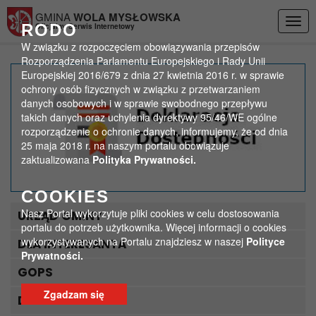
Przejdź do menu
Przejdź do stopki strony
Przejdź do głównej treści strony
GMINA
WOLA MYSŁOWSKA
Togg
RODO
Oficjalny Serwis Internetowy
navig
W związku z rozpoczęciem obowiązywania przepisów
Rozporządzenia Parlamentu Europejskiego i Rady Unii
Europejskiej 2016/679 z dnia 27 kwietnia 2016 r. w sprawie
Tomasz Talarek
ochrony osób fizycznych w związku z przetwarzaniem
danych osobowych i w sprawie swobodnego przepływu
takich danych oraz uchylenia dyrektywy 95/46/WE ogólne
>
>
Strona główna
Media
Tomasz Talarek
rozporządzenie o ochronie danych, informujemy, że od dnia
25 maja 2018 r. na naszym portalu obowiązuje
zaktualizowana
Polityka Prywatności.
COOKIES
Nasz Portal wykorzytuje pliki cookies w celu dostosowania
URZĄD GMINY
portalu do potrzeb użytkownika. Więcej informacji o cookies
wykorzystywanych na Portalu znajdziesz w naszej
Polityce
DLA INTERESANTA
Prywatności.
GOPS
Zgadzam się
DLA TURYSTY