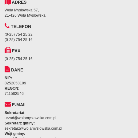
ADRES
Wola Mysłowska 57,
21-426 Wola Mysłowska
TELEFON
(0-25) 754 25 22
(0-25) 754 25 16
FAX
(0-25) 754 25 16
DANE
NIP:
8252058109
REGON:
711582546
E-MAIL
Sekretariat:
urzad@wolamyslowska.com.pl
Sekretarz gminy:
sekretarz@wolamyslowska.com.pl
Wójt gminy: