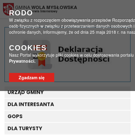
Przejdź do menu
Przejdź do stopki strony
Przejdź do głównej treści strony
GMINA
WOLA MYSŁOWSKA
RODO
Oficjalny Serwis Internetowy
W związku z rozpoczęciem obowiązywania przepisów Rozporządzeni
osób fizycznych w związku z przetwarzaniem danych osobowych i
ochronie danych, informujemy, że od dnia 25 maja 2018 r. na na
Odezwa Komitetu
COOKIES
Honorowego Obchodów
Nasz Portal wykorzytuje pliki cookies w celu dostosowania portal
Święta Narodowego
Prywatności.
Trzeciego Maja w
Zgadzam się
Województwie Lubelskim
URZĄD GMINY
>
>
Strona główna
Aktualności
Odezwa Komitetu Honorowego Obchodów Święta Narodowego
DLA INTERESANTA
Trzeciego Maja w Województwie Lubelskim
GOPS
DLA TURYSTY