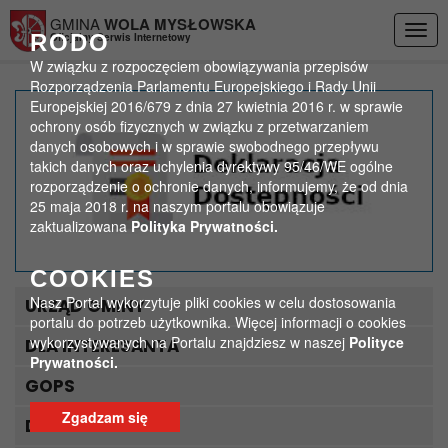
Przejdź do menu
Przejdź do stopki strony
Przejdź do głównej treści strony
GMINA
WOLA MYSŁOWSKA
Togg
RODO
Oficjalny Serwis Internetowy
navig
W związku z rozpoczęciem obowiązywania przepisów
Rozporządzenia Parlamentu Europejskiego i Rady Unii
Europejskiej 2016/679 z dnia 27 kwietnia 2016 r. w sprawie
OBWIESZCZENIE
ochrony osób fizycznych w związku z przetwarzaniem
danych osobowych i w sprawie swobodnego przepływu
Gminnej Komisji
takich danych oraz uchylenia dyrektywy 95/46/WE ogólne
rozporządzenie o ochronie danych, informujemy, że od dnia
Wyborczej w Woli
25 maja 2018 r. na naszym portalu obowiązuje
zaktualizowana
Polityka Prywatności.
Mysłowskiej z dnia 13
pażdziernika 2014 r. w
COOKIES
Nasz Portal wykorzytuje pliki cookies w celu dostosowania
URZĄD GMINY
sprawie
portalu do potrzeb użytkownika. Więcej informacji o cookies
wykorzystywanych na Portalu znajdziesz w naszej
Polityce
DLA INTERESANTA
nieprzeprowadzania
Prywatności.
GOPS
głosowania w okręgu
Zgadzam się
wyborczym nr 4 w
DLA TURYSTY