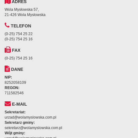
ADRES
Wola Mysłowska 57,
21-426 Wola Mysłowska
TELEFON
(0-25) 754 25 22
(0-25) 754 25 16
FAX
(0-25) 754 25 16
DANE
NIP:
8252058109
REGON:
711582546
E-MAIL
Sekretariat:
urzad@wolamyslowska.com.pl
Sekretarz gminy:
sekretarz@wolamyslowska.com.pl
Wójt gminy: