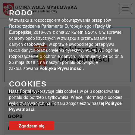
Przejdź do menu
Przejdź do stopki strony
Przejdź do głównej treści strony
GMINA
WOLA MYSŁOWSKA
Togg
RODO
Oficjalny Serwis Internetowy
navig
W związku z rozpoczęciem obowiązywania przepisów
Rozporządzenia Parlamentu Europejskiego i Rady Unii
Europejskiej 2016/679 z dnia 27 kwietnia 2016 r. w sprawie
Obwieszczenie o
ochrony osób fizycznych w związku z przetwarzaniem
danych osobowych i w sprawie swobodnego przepływu
okręgach wyborczych
takich danych oraz uchylenia dyrektywy 95/46/WE ogólne
rozporządzenie o ochronie danych, informujemy, że od dnia
>
>
25 maja 2018 r. na naszym portalu obowiązuje
Strona główna
Wybory samorządowe 2014
zaktualizowana
Polityka Prywatności.
Obwieszczenie o okręgach wyborczych
COOKIES
Nasz Portal wykorzytuje pliki cookies w celu dostosowania
URZĄD GMINY
portalu do potrzeb użytkownika. Więcej informacji o cookies
wykorzystywanych na Portalu znajdziesz w naszej
Polityce
DLA INTERESANTA
Prywatności.
GOPS
Zgadzam się
DLA TURYSTY