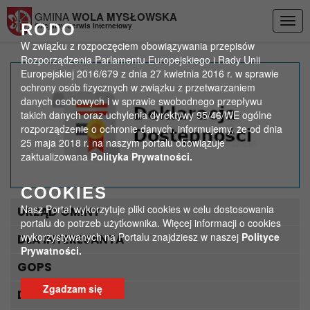
Przejdź do menu
Przejdź do stopki strony
Przejdź do głównej treści strony
GMINA
WOLA MYSŁOWSKA
Togg
RODO
Oficjalny Serwis Internetowy
navig
W związku z rozpoczęciem obowiązywania przepisów
Rozporządzenia Parlamentu Europejskiego i Rady Unii
Europejskiej 2016/679 z dnia 27 kwietnia 2016 r. w sprawie
Nasze dzieci uczą się
ochrony osób fizycznych w związku z przetwarzaniem
danych osobowych i w sprawie swobodnego przepływu
coraz lepiej
takich danych oraz uchylenia dyrektywy 95/46/WE ogólne
rozporządzenie o ochronie danych, informujemy, że od dnia
>
>
25 maja 2018 r. na naszym portalu obowiązuje
Strona główna
Aktualności
zaktualizowana
Polityka Prywatności.
Nasze dzieci uczą się coraz lepiej
COOKIES
Nasz Portal wykorzytuje pliki cookies w celu dostosowania
URZĄD GMINY
portalu do potrzeb użytkownika. Więcej informacji o cookies
wykorzystywanych na Portalu znajdziesz w naszej
Polityce
DLA INTERESANTA
Prywatności.
GOPS
Zgadzam się
DLA TURYSTY