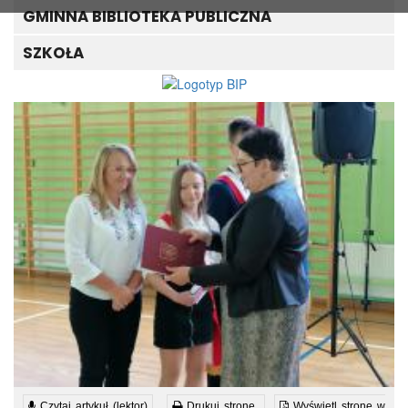
GMINNA BIBLIOTEKA PUBLICZNA
SZKOŁA
Czytaj artykuł (lektor)
Drukuj stronę
Wyświetl stronę w