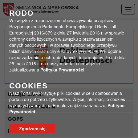
Przejdź do menu
Przejdź do stopki strony
Przejdź do głównej treści strony
GMINA
WOLA MYSŁOWSKA
Togg
RODO
Oficjalny Serwis Internetowy
navig
W związku z rozpoczęciem obowiązywania przepisów
Rozporządzenia Parlamentu Europejskiego i Rady Unii
Europejskiej 2016/679 z dnia 27 kwietnia 2016 r. w sprawie
Nasz mieszkaniec
ochrony osób fizycznych w związku z przetwarzaniem
danych osobowych i w sprawie swobodnego przepływu
ukończył 100 lat!
takich danych oraz uchylenia dyrektywy 95/46/WE ogólne
rozporządzenie o ochronie danych, informujemy, że od dnia
>
>
25 maja 2018 r. na naszym portalu obowiązuje
Strona główna
ogólne zdjęcia
zaktualizowana
Polityka Prywatności.
Nasz mieszkaniec ukończył 100 lat!
COOKIES
Nasz Portal wykorzytuje pliki cookies w celu dostosowania
URZĄD GMINY
portalu do potrzeb użytkownika. Więcej informacji o cookies
wykorzystywanych na Portalu znajdziesz w naszej
Polityce
DLA INTERESANTA
Prywatności.
GOPS
Zgadzam się
DLA TURYSTY