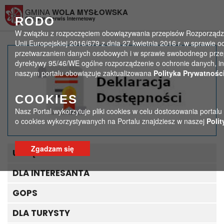
Przejdź do menu
Przejdź do stopki strony
Przejdź do głównej treści strony
GMINA
WOLA MYSŁOWSKA
RODO
Oficjalny Serwis Internetowy
W związku z rozpoczęciem obowiązywania przepisów Rozporządze
Unii Europejskiej 2016/679 z dnia 27 kwietnia 2016 r. w sprawie 
przetwarzaniem danych osobowych i w sprawie swobodnego przep
Narodowe Czytanie „Quo
dyrektywy 95/46/WE ogólne rozporządzenie o ochronie danych, in
naszym portalu obowiązuje zaktualizowana
Polityka Prywatności
Vadis” – 03.09.2016
COOKIES
>
>
Strona główna
Aktualności - biblioteka
Nasz Portal wykorzytuje pliki cookies w celu dostosowania portalu
Narodowe Czytanie „Quo Vadis” – 03.09.2016
o cookies wykorzystywanych na Portalu znajdziesz w naszej
Polit
Zgadzam się
URZĄD GMINY
DLA INTERESANTA
GOPS
DLA TURYSTY