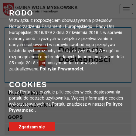
Przejdź do menu
Przejdź do stopki strony
Przejdź do głównej treści strony
GMINA
WOLA MYSŁOWSKA
Togg
RODO
Oficjalny Serwis Internetowy
navig
W związku z rozpoczęciem obowiązywania przepisów
Rozporządzenia Parlamentu Europejskiego i Rady Unii
Europejskiej 2016/679 z dnia 27 kwietnia 2016 r. w sprawie
Najpiękniejszy Ogród w
ochrony osób fizycznych w związku z przetwarzaniem
danych osobowych i w sprawie swobodnego przepływu
Gminie Wola Mysłowska
takich danych oraz uchylenia dyrektywy 95/46/WE ogólne
rozporządzenie o ochronie danych, informujemy, że od dnia
– Konkurs
25 maja 2018 r. na naszym portalu obowiązuje
zaktualizowana
Polityka Prywatności.
>
>
Strona główna
Aktualności
Najpiękniejszy Ogród w Gminie Wola Mysłowska – Konkurs
COOKIES
Nasz Portal wykorzytuje pliki cookies w celu dostosowania
URZĄD GMINY
portalu do potrzeb użytkownika. Więcej informacji o cookies
wykorzystywanych na Portalu znajdziesz w naszej
Polityce
DLA INTERESANTA
Prywatności.
GOPS
Zgadzam się
DLA TURYSTY