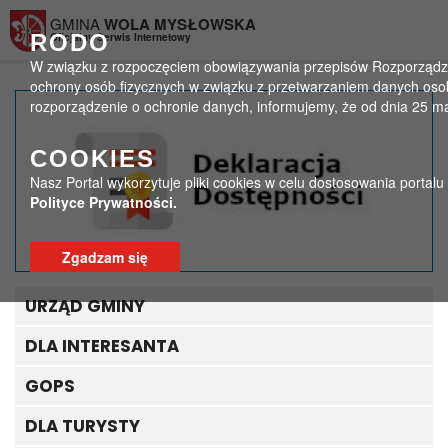
Przejdź do menu
Przejdź do stopki strony
Przejdź do głównej treści strony
GMINA
WOLA MYSŁOWSKA
RODO
Oficjalny Serwis Internetowy
W związku z rozpoczęciem obowiązywania przepisów Rozporządzeni
ochrony osób fizycznych w związku z przetwarzaniem danych oso
rozporządzenie o ochronie danych, informujemy, że od dnia 25 m
Najlepszy czytelnik 2021
COOKIES
roku
Nasz Portal wykorzytuje pliki cookies w celu dostosowania portal
Polityce Prywatności.
>
>
Strona główna
Aktualności - biblioteka
Najlepszy czytelnik 2021 roku
Zgadzam się
URZĄD GMINY
DLA INTERESANTA
GOPS
DLA TURYSTY