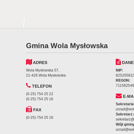
Gmina Wola Mysłowska
ADRES
DANE
Wola Mysłowska 57,
NIP:
21-426 Wola Mysłowska
82520581
REGON:
71158254
TELEFON
(0-25) 754 25 22
E-MA
(0-25) 754 25 16
Sekretaria
urzad@wol
FAX
Sekretarz
(0-25) 754 25 16
sekretarz
Wójt gminy
urzad@wol