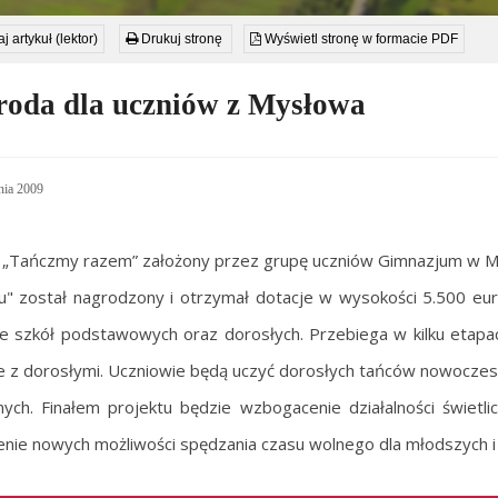
j artykuł (lektor)
Drukuj stronę
Wyświetl stronę w formacie PDF
oda dla uczniów z Mysłowa
nia 2009
 „Tańczmy razem” założony przez grupę uczniów Gimnazjum w M
iu" został nagrodzony i otrzymał dotacje w wysokości 5.500 eur
ze szkół podstawowych oraz dorosłych. Przebiega w kilku eta
 z dorosłymi. Uczniowie będą uczyć dorosłych tańców nowoczesn
nych. Finałem projektu będzie wzbogacenie działalności świetl
nie nowych możliwości spędzania czasu wolnego dla młodszych i 