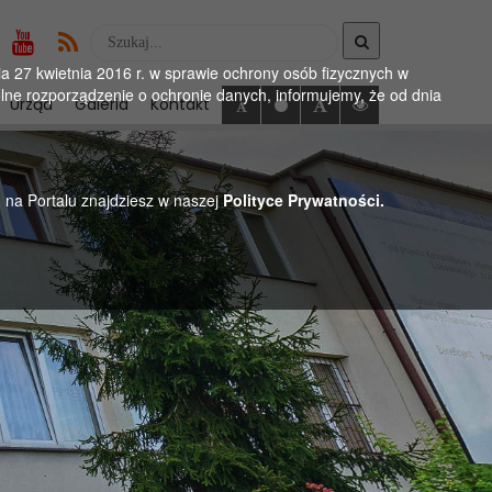
Wyszukaj
w
 27 kwietnia 2016 r. w sprawie ochrony osób fizycznych w
serwise
ne rozporządzenie o ochronie danych, informujemy, że od dnia
Urząd
Galeria
Kontakt
h na Portalu znajdziesz w naszej
Polityce Prywatności.