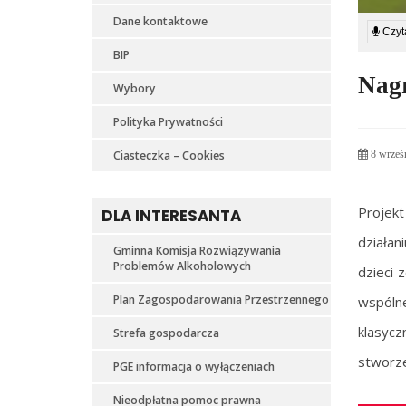
Dane kontaktowe
Czyta
BIP
Nagr
Wybory
Polityka Prywatności
Ciasteczka – Cookies
8 wrześ
Projekt
DLA INTERESANTA
działan
Gminna Komisja Rozwiązywania
Problemów Alkoholowych
dzieci 
Plan Zagospodarowania Przestrzennego
wspólne
klasycz
Strefa gospodarcza
stworze
PGE informacja o wyłączeniach
Nieodpłatna pomoc prawna