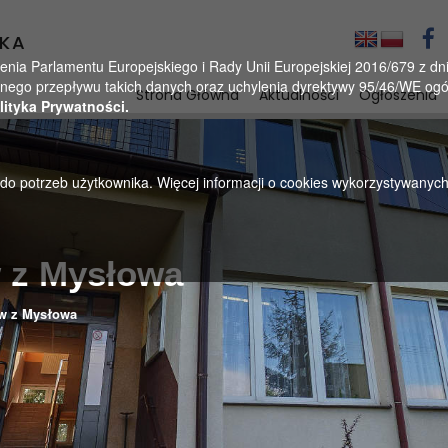
KA
a Parlamentu Europejskiego i Rady Unii Europejskiej 2016/679 z dnia
ego przepływu takich danych oraz uchylenia dyrektywy 95/46/WE ogól
Strona Główna
Aktualności
Ogłoszenia
lityka Prywatności.
u do potrzeb użytkownika. Więcej informacji o cookies wykorzystywanyc
w z Mysłowa
ów z Mysłowa