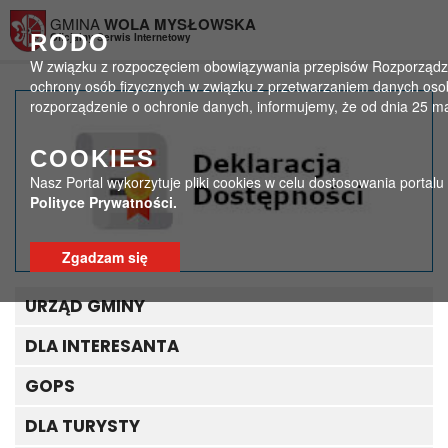
Przejdź do menu
Przejdź do stopki strony
Przejdź do głównej treści strony
GMINA
WOLA MYSŁOWSKA
RODO
Oficjalny Serwis Internetowy
W związku z rozpoczęciem obowiązywania przepisów Rozporządzeni
ochrony osób fizycznych w związku z przetwarzaniem danych oso
rozporządzenie o ochronie danych, informujemy, że od dnia 25 m
Nabór na wolne
COOKIES
stanowisko pracy
Nasz Portal wykorzytuje pliki cookies w celu dostosowania portal
Polityce Prywatności.
>
>
Strona główna
Ogłoszenia
Nabór na wolne stanowisko pracy
Zgadzam się
URZĄD GMINY
DLA INTERESANTA
GOPS
DLA TURYSTY