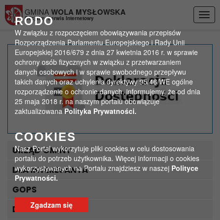
Przejdź do menu
Przejdź do stopki strony
Przejdź do głównej treści strony
GMINA
WOLA MYSŁOWSKA
Togg
RODO
Oficjalny Serwis Internetowy
navig
W związku z rozpoczęciem obowiązywania przepisów
Rozporządzenia Parlamentu Europejskiego i Rady Unii
Europejskiej 2016/679 z dnia 27 kwietnia 2016 r. w sprawie
LGD – praca
ochrony osób fizycznych w związku z przetwarzaniem
danych osobowych i w sprawie swobodnego przepływu
takich danych oraz uchylenia dyrektywy 95/46/WE ogólne
>
>
Strona główna
Aktualności
LGD – praca
rozporządzenie o ochronie danych, informujemy, że od dnia
25 maja 2018 r. na naszym portalu obowiązuje
zaktualizowana
Polityka Prywatności.
COOKIES
Nasz Portal wykorzytuje pliki cookies w celu dostosowania
URZĄD GMINY
portalu do potrzeb użytkownika. Więcej informacji o cookies
wykorzystywanych na Portalu znajdziesz w naszej
Polityce
DLA INTERESANTA
Prywatności.
GOPS
Zgadzam się
DLA TURYSTY