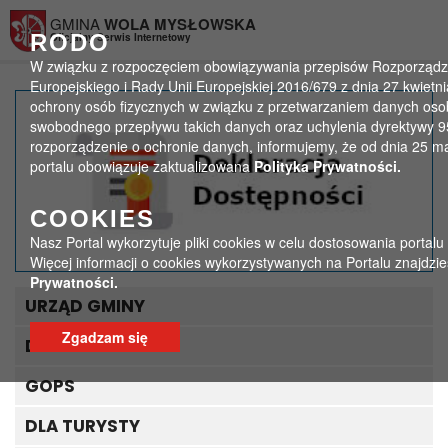
Przejdź do menu
Przejdź do stopki strony
Przejdź do głównej treści strony
GMINA
WOLA MYSŁOWSKA
RODO
Oficjalny Serwis Internetowy
W związku z rozpoczęciem obowiązywania przepisów Rozporządz
Europejskiego i Rady Unii Europejskiej 2016/679 z dnia 27 kwietni
ochrony osób fizycznych w związku z przetwarzaniem danych oso
LGD – Ogłoszenie o
swobodnego przepływu takich danych oraz uchylenia dyrektywy 
rozporządzenie o ochronie danych, informujemy, że od dnia 25 m
naborze wniosków!
portalu obowiązuje zaktualizowana
Polityka Prywatności.
>
>
Strona główna
Ogłoszenia
COOKIES
LGD – Ogłoszenie o naborze wniosków!
Nasz Portal wykorzytuje pliki cookies w celu dostosowania portalu
Więcej informacji o cookies wykorzystywanych na Portalu znajdzi
Prywatności.
URZĄD GMINY
Zgadzam się
DLA INTERESANTA
GOPS
DLA TURYSTY