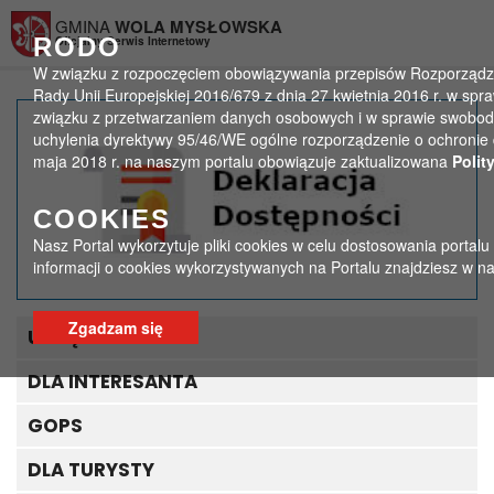
Przejdź do menu
Przejdź do stopki strony
Przejdź do głównej treści strony
GMINA
WOLA MYSŁOWSKA
RODO
Oficjalny Serwis Internetowy
W związku z rozpoczęciem obowiązywania przepisów Rozporządze
Rady Unii Europejskiej 2016/679 z dnia 27 kwietnia 2016 r. w spr
związku z przetwarzaniem danych osobowych i w sprawie swobod
LGD ogłasza nabór
uchylenia dyrektywy 95/46/WE ogólne rozporządzenie o ochronie 
maja 2018 r. na naszym portalu obowiązuje zaktualizowana
Polit
wniosków!
COOKIES
>
>
Strona główna
Ogłoszenia
LGD ogłasza nabór wniosków!
Nasz Portal wykorzytuje pliki cookies w celu dostosowania portalu
informacji o cookies wykorzystywanych na Portalu znajdziesz w n
Zgadzam się
URZĄD GMINY
DLA INTERESANTA
GOPS
DLA TURYSTY