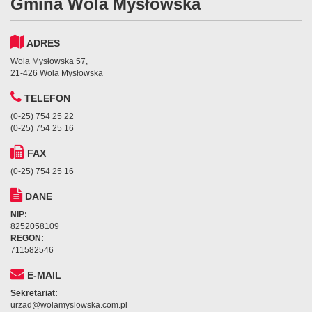
Gmina Wola Mysłowska
ADRES
Wola Mysłowska 57,
21-426 Wola Mysłowska
TELEFON
(0-25) 754 25 22
(0-25) 754 25 16
FAX
(0-25) 754 25 16
DANE
NIP:
8252058109
REGON:
711582546
E-MAIL
Sekretariat:
urzad@wolamyslowska.com.pl